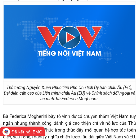
Thủ tướng Nguyễn Xuân Phúc tiếp Phó Chủ tịch Ủy ban châu Âu (EC),
Đại diện cấp cao của Liên minh châu Âu (EU) về Chính sách đối ngoại và
an ninh, bà Federica Mogherini.
Bà Federica Mogherini bày tỏ vinh dự có chuyến thăm Việt Nam tuy
ngắn nhưng thành công; đánh giá cao thiện chí và nỗ lực của Thủ
tướng Nguyễn Xuân Phúc trong thúc đẩy mối quan hệ hợp tác toàn
Đã kết nối EMC
diện, sâu rộng, mang ý nghĩa chiến lược, lâu dài giữa Việt Nam và EU.