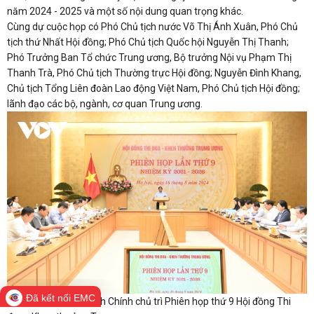
năm 2024 - 2025 và một số nội dung quan trọng khác.
Cùng dự cuộc họp có Phó Chủ tịch nước Võ Thị Ánh Xuân, Phó Chủ
tịch thứ Nhất Hội đồng; Phó Chủ tịch Quốc hội Nguyễn Thị Thanh;
Phó Trưởng Ban Tổ chức Trung ương, Bộ trưởng Nội vụ Phạm Thị
Thanh Trà, Phó Chủ tịch Thường trực Hội đồng; Nguyễn Đình Khang,
Chủ tịch Tổng Liên đoàn Lao động Việt Nam, Phó Chủ tịch Hội đồng;
lãnh đạo các bộ, ngành, cơ quan Trung ương.
Đã kết nối EMC
Thủ tướng Phạm Minh Chính chủ trì Phiên họp thứ 9 Hội đồng Thi