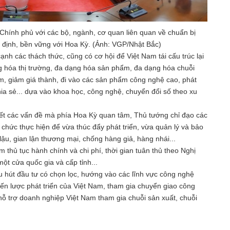
hính phủ với các bộ, ngành, cơ quan liên quan về chuẩn bị
 định, bền vững với Hoa Kỳ. (Ảnh: VGP/Nhật Bắc)
ạnh các thách thức, cũng có cơ hội để Việt Nam tái cấu trúc lại
ng hóa thị trường, đa dạng hóa sản phẩm, đa dạng hóa chuỗi
m, giảm giá thành, đi vào các sản phẩm công nghệ cao, phát
ế chia sẻ... dựa vào khoa học, công nghệ, chuyển đổi số theo xu
yết các vấn đề mà phía Hoa Kỳ quan tâm, Thủ tướng chỉ đạo các
 chức thực hiện để vừa thúc đẩy phát triển, vừa quản lý và bảo
lậu, gian lận thương mại, chống hàng giả, hàng nhái...
m thủ tục hành chính và chi phí, thời gian tuân thủ theo Nghị
ột cửa quốc gia và cấp tỉnh...
hu hút đầu tư có chọn lọc, hướng vào các lĩnh vực công nghệ
iến lược phát triển của Việt Nam, tham gia chuyển giao công
hỗ trợ doanh nghiệp Việt Nam tham gia chuỗi sản xuất, chuỗi