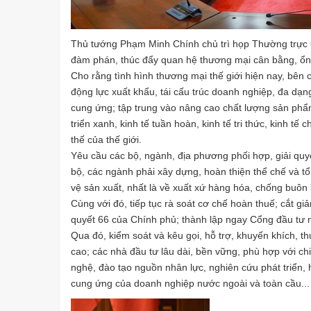
Thủ tướng Phạm Minh Chính chủ trì họp Thường trực C
đàm phán, thúc đẩy quan hệ thương mại cân bằng, ổn
Cho rằng tình hình thương mại thế giới hiện nay, bên c
động lực xuất khẩu, tái cấu trúc doanh nghiệp, đa dạ
cung ứng; tập trung vào nâng cao chất lượng sản phẩ
triển xanh, kinh tế tuần hoàn, kinh tế tri thức, kinh t
thế của thế giới.
Yêu cầu các bộ, ngành, địa phương phối hợp, giải qu
bộ, các ngành phải xây dựng, hoàn thiện thể chế và tổ
vệ sản xuất, nhất là về xuất xứ hàng hóa, chống buôn 
Cùng với đó, tiếp tục rà soát cơ chế hoàn thuế; cắt giả
quyết 66 của Chính phủ; thành lập ngay Cổng đầu tư m
Qua đó, kiểm soát và kêu gọi, hỗ trợ, khuyến khích, t
cao; các nhà đầu tư lâu dài, bền vững, phù hợp với ch
nghệ, đào tạo nguồn nhân lực, nghiên cứu phát triển, 
cung ứng của doanh nghiệp nước ngoài và toàn cầu...