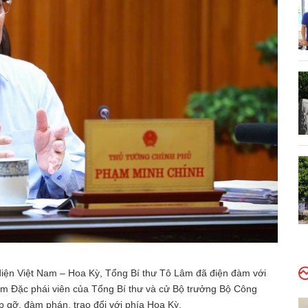
 diện Việt Nam – Hoa Kỳ, Tổng Bí thư Tô Lâm đã điện đàm với
m Đặc phái viên của Tổng Bí thư và cử Bộ trưởng Bộ Công
 gỡ, đàm phán, trao đổi với phía Hoa Kỳ.