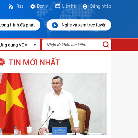
Rss
Đơn vị
Liên hệ
Đăng nhập
ương trình đã phát
Nghe và xem trực tuyến
Ứng dụng VOV
TIN MỚI NHẤT