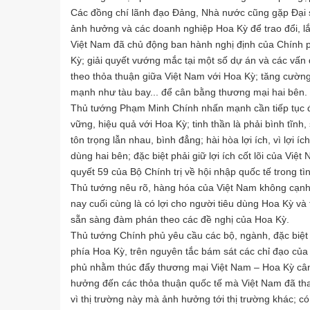
Các đồng chí lãnh đạo Đảng, Nhà nước cũng gặp Đại sứ
ảnh hưởng và các doanh nghiệp Hoa Kỳ để trao đổi, lắ
Việt Nam đã chủ động ban hành nghị định của Chính p
Kỳ; giải quyết vướng mắc tại một số dự án và các vấ
theo thỏa thuận giữa Việt Nam với Hoa Kỳ; tăng cườ
mạnh như tàu bay... để cân bằng thương mại hai bên.
Thủ tướng Phạm Minh Chính nhấn mạnh cần tiếp tục đ
vững, hiệu quả với Hoa Kỳ; tinh thần là phải bình tĩnh,
tôn trọng lẫn nhau, bình đẳng; hài hòa lợi ích, vì lợi 
dùng hai bên; đặc biệt phải giữ lợi ích cốt lõi của Việ
quyết 59 của Bộ Chính trị về hội nhập quốc tế trong tì
Thủ tướng nêu rõ, hàng hóa của Việt Nam không cạnh 
nay cuối cùng là có lợi cho người tiêu dùng Hoa Kỳ v
sẵn sàng đàm phán theo các đề nghị của Hoa Kỳ.
Thủ tướng Chính phủ yêu cầu các bộ, ngành, đặc biệt
phía Hoa Kỳ, trên nguyên tắc bám sát các chỉ đạo của
phủ nhằm thúc đẩy thương mại Việt Nam – Hoa Kỳ cân
hưởng đến các thỏa thuận quốc tế mà Việt Nam đã tha
vì thị trường này mà ảnh hưởng tới thị trường khác; có g