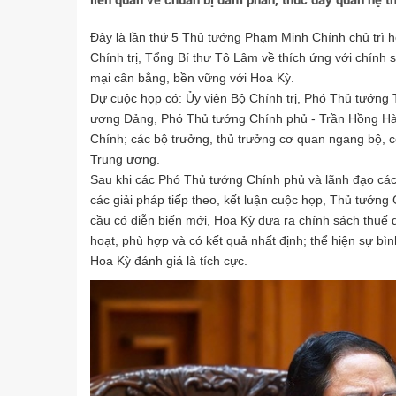
liên quan về chuẩn bị đàm phán, thúc đẩy quan hệ t
Đây là lần thứ 5 Thủ tướng Phạm Minh Chính chủ trì họ
Chính trị, Tổng Bí thư Tô Lâm về thích ứng với chính
mại cân bằng, bền vững với Hoa Kỳ.
Dự cuộc họp có: Ủy viên Bộ Chính trị, Phó Thủ tướng
ương Đảng, Phó Thủ tướng Chính phủ - Trần Hồng Hà
Chính; các bộ trưởng, thủ trưởng cơ quan ngang bộ, 
Trung ương.
Sau khi các Phó Thủ tướng Chính phủ và lãnh đạo các 
các giải pháp tiếp theo, kết luận cuộc họp, Thủ tướn
cầu có diễn biến mới, Hoa Kỳ đưa ra chính sách thuế qu
hoạt, phù hợp và có kết quả nhất định; thể hiện sự bìn
Hoa Kỳ đánh giá là tích cực.