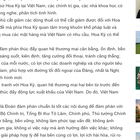
 Hoa Kỳ tại Việt Nam, các chính trị gia, các nhà khoa học có
ng nghe, phân tích tình hình.
hủ cắt giảm các dòng thuế có thể cắt giảm được đối với Hoa
n đề mà phía Hoa Kỳ quan tâm trong khuôn khổ pháp luật và
ng mua các mặt hàng mà Việt Nam có nhu cầu, Hoa Kỳ có thế
àm phán thúc đẩy quan hệ thương mại cân bằng, ổn định, bền
 sáng suốt, kiên định; tăng cường đối thoại, tránh căng thẳng;
ích của mỗi nước, có lợi cho các doanh nghiệp và cho người tiêu
t Nam, phù hợp với đường lối đối ngoại của Đảng, nhất là Nghị
nh hình mới.
tranh với Hoa Kỳ, quan hệ thương mại hai bên từ trước đến
à thúc đẩy động lực xuất khẩu của Việt Nam. Do đó, Việt Nam
 là Đoàn đàm phán chuẩn bị tốt các nội dung để đàm phán với
 Bộ Chính trị, Tổng Bí thư Tô Lâm, Chính phủ, Thủ tướng Chính
 bằng, bền vững; không làm phức tạp vấn đề; không ảnh
m gia; không vì việc này mà ảnh hưởng đến việc khác; không
iải pháp hợp lý để hai bên cùng có lợi, lợi ích hài hòa, rủi ro