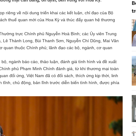
hương mại cân bằng, ổn định, bền vững với Hoa Kỳ.
B
t
p riêng về nội dung triển khai các kết luận, chỉ đạo của Bộ
 sách thuế quan mới của Hoa Kỳ và thúc đẩy quan hệ thương
 Thường trực Chính phủ Nguyễn Hoà Bình; các Ủy viên Trung
, Lê Thành Long, Bùi Thanh Sơn, Nguyễn Chí Dũng, Mai Văn
cơ quan thuộc Chính phủ; lãnh đạo các bộ, ngành, cơ quan
bộ, ngành báo cáo, thảo luận, đánh giá tình hình và đề xuất
g Chính phủ Phạm Minh Chính đánh giá, từ khi thương mại toàn
an đối ứng, Việt Nam đã có đối sách, thích ứng kịp thời, linh
h tĩnh, chủ động, bản lĩnh trước diễn biến tình hình, được phía