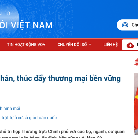
N TỬ
ÓI VIỆT NAM
Ch
TIN HOẠT ĐỘNG VOV
CHUYỂN ĐỔI SỐ
LIÊN HỆ
...
phán, thúc đẩy thương mại bền vững
nh hình mới
trật tự ở cơ sở giỏi toàn quốc
ủ trì họp Thường trực Chính phủ với các bộ, ngành, cơ quan