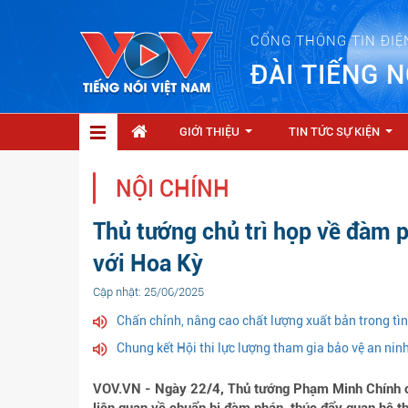
CỔNG THÔNG TIN ĐIỆ
ĐÀI TIẾNG N
GIỚI THIỆU
TIN TỨC SỰ KIỆN
...
...
NỘI CHÍNH
Thủ tướng chủ trì họp về đàm 
với Hoa Kỳ
Cập nhật: 25/06/2025
Chấn chỉnh, nâng cao chất lượng xuất bản trong tì
Chung kết Hội thi lực lượng tham gia bảo vệ an ninh 
VOV.VN - Ngày 22/4, Thủ tướng Phạm Minh Chính ch