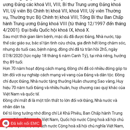
ương Đảng các khoá VII, VIII; Bí thư Trung ương Đảng khoá
VII; Uỷ viên Bộ Chính trị khoá VII, khoá VIII; Uỷ viên Thường
vụ, Thường trực Bộ Chính trị khoá VIII; Tổng Bí thư Ban Chấp
hành Trung ương Đảng khoá VIII (từ tháng 12/1997 đến tháng
4/2001). Đại biểu Quốc hội khoá IX, khoá X.
Sau một thời gian lâm bệnh, mặc dù đã được Đảng, Nhà nước, tập
thể các giáo sư, bác sĩ tận tình cứu chữa, gia đình hết lòng chăm sóc,
nhưng do tuổi cao, bệnh nặng, đồng chí đã từ trần hồi 2h5, ngày
07/8/2020 (tức ngày 18 tháng 6 năm Canh Tý), tại nhà riêng, hưởng
thọ 89 tuổi.
Hơn 70 năm hoạt động cách mạng, Đồng chí đã có nhiều đóng góp to
lớn đối với sự nghiệp cách mạng vẻ vang của Đảng và dân tộc. Đồng
chí được Đảng, Nhà nước tặng thưởng Huân chương Sao vàng, Huy
hiệu 70 năm tuổi Đảng và nhiều huân, huy chương cao quý khác của
Việt Nam và quốc tế.
Đồng chí mất đi là một tổn thất to lớn đối với Đảng, Nhà nước và
nhân dân ta.
Để tỏ lòng tưởng nhớ đồng chí Lê Khả Phiêu, Ban Chấp hành Trung
ương Đảng Cộng sản Việt Nam, Quốc hội nước Cộng hoà xã hội chủ
Đã kết nối EMC
nghĩa Việt Nam, Chủ tịch nước Cộng hoà xã hội chủ nghĩa Việt Nam,