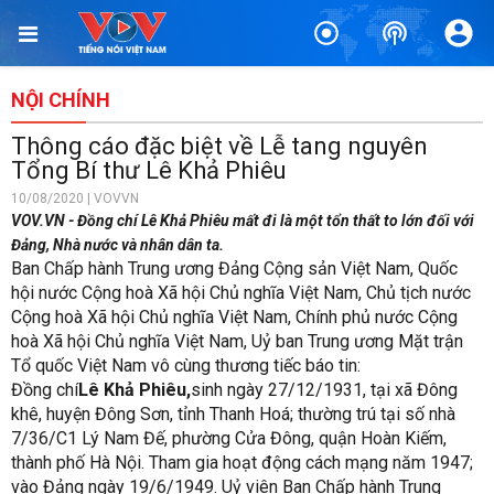
NỘI CHÍNH
Thông cáo đặc biệt về Lễ tang nguyên
Tổng Bí thư Lê Khả Phiêu
10/08/2020 | VOVVN
VOV.VN - Đồng chí Lê Khả Phiêu mất đi là một tổn thất to lớn đối với
Đảng, Nhà nước và nhân dân ta.
Ban Chấp hành Trung ương Đảng Cộng sản Việt Nam, Quốc
hội nước Cộng hoà Xã hội Chủ nghĩa Việt Nam, Chủ tịch nước
Cộng hoà Xã hội Chủ nghĩa Việt Nam, Chính phủ nước Cộng
hoà Xã hội Chủ nghĩa Việt Nam, Uỷ ban Trung ương Mặt trận
Tổ quốc Việt Nam vô cùng thương tiếc báo tin:
Đồng chí
Lê Khả Phiêu,
sinh ngày 27/12/1931, tại xã Đông
khê, huyện Đông Sơn, tỉnh Thanh Hoá; thường trú tại số nhà
7/36/C1 Lý Nam Đế, phường Cửa Đông, quận Hoàn Kiếm,
thành phố Hà Nội. Tham gia hoạt động cách mạng năm 1947;
vào Đảng ngày 19/6/1949. Uỷ viên Ban Chấp hành Trung