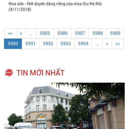
Hoa sữa - Nét duyên dáng riêng của mùa thu Hà Nội
(4/11/2018)
««
«
…
5985
5986
5987
5988
5989
5990
5991
5992
5993
5994
…
»
»»
TIN MỚI NHẤT