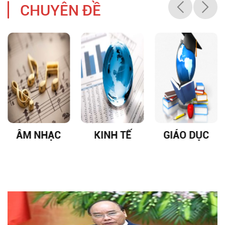
CHUYÊN ĐỀ
ÂM NHẠC
KINH TẾ
GIÁO DỤC