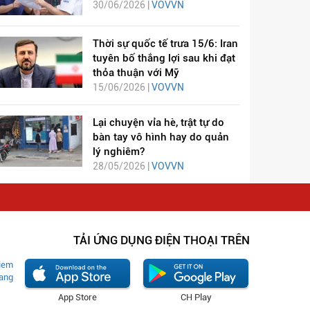
30/06/2026 |
VOVVN
Thời sự quốc tế trưa 15/6: Iran
tuyên bố thắng lợi sau khi đạt
thỏa thuận với Mỹ
15/06/2026 |
VOVVN
Lại chuyện vỉa hè, trật tự do
bàn tay vô hình hay do quản
lý nghiêm?
28/05/2026 |
VOVVN
TẢI ỨNG DỤNG ĐIỆN THOẠI TRÊN
App Store
CH Play