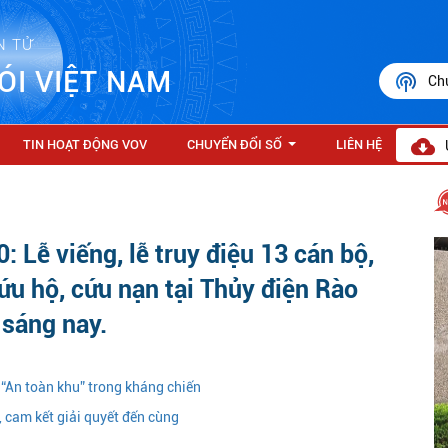
N TỬ
ÓI VIỆT NAM
Ch
TIN HOẠT ĐỘNG VOV
CHUYỂN ĐỔI SỐ
LIÊN HỆ
...
Lễ viếng, lễ truy điệu 13 cán bộ,
cứu hộ, cứu nạn tại Thủy điện Rào
 sáng nay.
“An toàn khu” trong kháng chiến
, cam kết giải quyết đến cùng