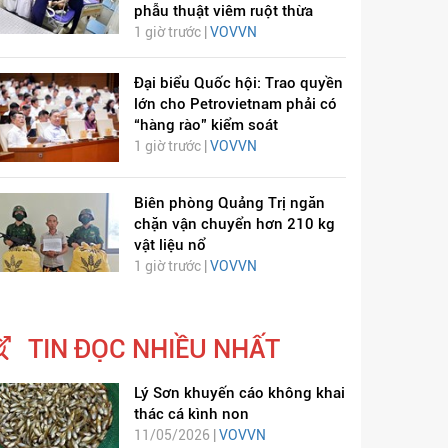
phẫu thuật viêm ruột thừa
1 giờ trước |
VOVVN
Đại biểu Quốc hội: Trao quyền
lớn cho Petrovietnam phải có
“hàng rào” kiểm soát
1 giờ trước |
VOVVN
Biên phòng Quảng Trị ngăn
chặn vận chuyển hơn 210 kg
vật liệu nổ
1 giờ trước |
VOVVN
TIN ĐỌC NHIỀU NHẤT
Lý Sơn khuyến cáo không khai
thác cá kình non
11/05/2026 |
VOVVN