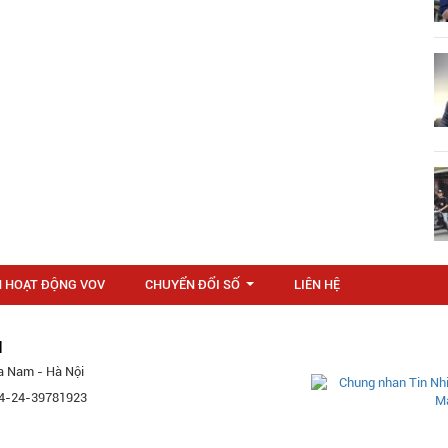
N HOẠT ĐỘNG VOV
CHUYỂN ĐỔI SỐ
LIÊN HỆ
...
M
a Nam - Hà Nội
 84-24-39781923