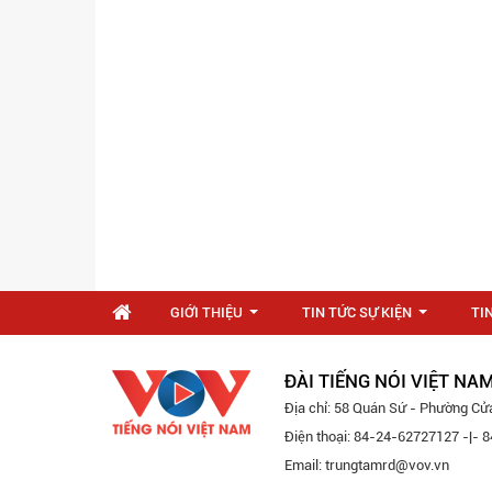
GIỚI THIỆU
TIN TỨC SỰ KIỆN
TI
...
...
ĐÀI TIẾNG NÓI VIỆT NA
Địa chỉ: 58 Quán Sứ - Phường Cử
Điện thoại: 84-24-62727127 -|-
Email: trungtamrd@vov.vn