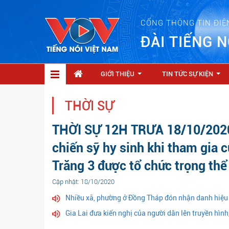
CỔNG THÔNG TIN ĐIỆ
ĐÀI TIẾNG N
GIỚI THIỆU
TIN TỨC SỰ KIỆN
...
...
THỜI SỰ
THỜI SỰ 12H TRƯA 18/10/2020: 
chiến sỹ hy sinh khi tham gia 
Trăng 3 được tổ chức trọng thể
Cập nhật: 18/10/2020
Nhiều xã, phường ở Đồng Tháp đón nhận danh hiệu 
Gia Lai đưa kiến nghị của người dân lên truyền hình