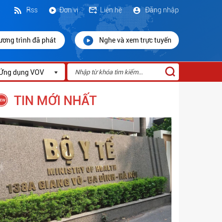
Rss
Đơn vị
Liên hệ
Đăng nhập
ương trình đã phát
Nghe và xem trực tuyến
Ứng dụng VOV
TIN MỚI NHẤT