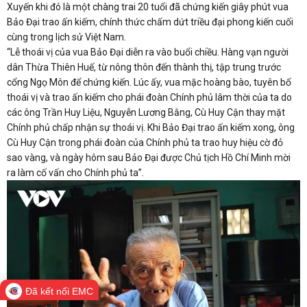
Xuyến khi đó là một chàng trai 20 tuổi đã chứng kiến giây phút vua
Bảo Đại trao ấn kiếm, chính thức chấm dứt triều đại phong kiến cuối
cùng trong lịch sử Việt Nam.
“Lễ thoái vị của vua Bảo Đại diễn ra vào buổi chiều. Hàng vạn người
dân Thừa Thiên Huế, từ nông thôn đến thành thị, tập trung trước
cổng Ngọ Môn để chứng kiến. Lúc ấy, vua mặc hoàng bào, tuyên bố
thoái vị và trao ấn kiếm cho phái đoàn Chính phủ lâm thời của ta do
các ông Trần Huy Liệu, Nguyễn Lương Bằng, Cù Huy Cận thay mặt
Chính phủ chấp nhận sự thoái vị. Khi Bảo Đại trao ấn kiếm xong, ông
Cù Huy Cận trong phái đoàn của Chính phủ ta trao huy hiệu cờ đỏ
sao vàng, và ngày hôm sau Bảo Đại được Chủ tịch Hồ Chí Minh mời
ra làm cố vấn cho Chính phủ ta”.
Đã kết nối EMC