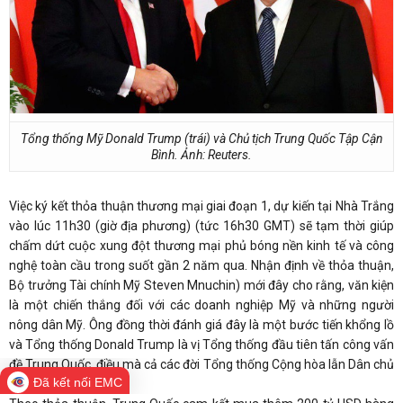
Tổng thống Mỹ Donald Trump (trái) và Chủ tịch Trung Quốc Tập Cận
Bình. Ảnh: Reuters.
Việc ký kết thỏa thuận thương mại giai đoạn 1, dự kiến tại Nhà Trắng
vào lúc 11h30 (giờ địa phương) (tức 16h30 GMT) sẽ tạm thời giúp
chấm dứt cuộc xung đột thương mại phủ bóng nền kinh tế và công
nghệ toàn cầu trong suốt gần 2 năm qua. Nhận định về thỏa thuận,
Bộ trưởng Tài chính Mỹ Steven Mnuchin) mới đây cho rằng, văn kiện
là một chiến thắng đối với các doanh nghiệp Mỹ và những người
nông dân Mỹ. Ông đồng thời đánh giá đây là một bước tiến khổng lồ
và Tổng thống Donald Trump là vị Tổng thống đầu tiên tấn công vấn
đề Trung Quốc, điều mà cả các đời Tổng thống Cộng hòa lẫn Dân chủ
Đã kết nối EMC
từng gặp phải.