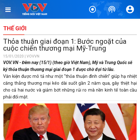
THẾ GIỚI
Thỏa thuận giai đoạn 1: Bước ngoặt của
cuộc chiến thương mại Mỹ-Trung
15/01/2020 | VOVVN
VOV.VN - Đêm nay (15/1) (theo giờ Việt Nam), Mỹ và Trung Quốc sẽ
ký thỏa thuận thương mại giai đoạn 1 được chờ đợi từ lâu.
Văn kiện được mô tả như một “thỏa thuận đình chiến” giúp hạ nhiệt
căng thẳng thương mại kéo dài suốt gần 2 năm qua, gây thiệt hại
cho cả hai nước và giảm bớt những rủi ro mà nền kinh tế toàn cầu
phải đối mặt.