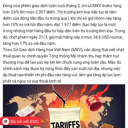
Đóng cửa phiên giao dịch tuần cuối tháng 3, chỉ số MXV-Index tăng
hơn 3,6% lên mức 2.307 điểm. Thị trường kim loại tiếp tục là tâm
điểm của dòng tiền đầu tư trong quý I, khi chỉ số giá nhóm này tăng
hơn 10% so với hồi đầu năm, đạt 1.977 điểm. Bạc tiếp tục là một
trong những mặt hàng đầu tư hấp dẫn trên thị trường kim loại. Trong
đó, chốt phiên ngày 31/3, giá mặt hàng này ở mức 34,6 USD/ounce,
tăng hơn 17% so với đầu năm.
Theo Sở Giao dịch Hàng hóa Việt Nam (MXV), các động thái siết chặt
thuế quan từ chính quyền Tổng thống Mỹ nhằm thu hẹp thâm hụt
thương mại đã tạo sức ép lớn lên chuỗi cung ứng toàn cầu. Mặc dù
chính sách này được kỳ vọng thúc đẩy sản xuất nội địa, nhưng việc
áp thuế cao khiến chi phí đầu vào tăng vọt, làm gia tăng áp lực lạm
phát và nguy cơ suy thoái kinh tế.
Đã kết nối EMC