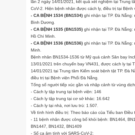
lần 2 ngày 14/01/2021, kết quả xét nghiệm tại Trung 
CoV-2. Hiện bệnh nhân được cách ly, điều trị tại Bệnh 
- CA BỆNH 1534 (BN1534)
ghi nhận tại TP. Đà Nẵng: 
Bình Dương.
- CA BỆNH 1535 (BN1535)
ghi nhận tại TP. Đà Nẵng: 
Hồ Chí Minh.
- CA BỆNH 1536 (BN1536)
ghi nhận tại TP. Đà Nẵng: 
Minh.
Bệnh nhân BN1534-1536 từ Mỹ quá cảnh Sân bay Inch
13/01/2021 trên chuyến bay VN431, được cách ly tại 
14/01/2021 tại Trung tâm Kiểm soát bệnh tật TP. Đà 
điều trị tại Bệnh viện Phổi Đà Nẵng.
Tổng số người tiếp xúc gần và nhập cảnh từ vùng dịch 
- Cách ly tập trung tại bệnh viện: 146
- Cách ly tập trung tại cơ sở khác: 16.642
- Cách ly tại nhà, nơi lưu trú: 1.507.
Về tình hình điều trị: Theo báo cáo của Tiểu ban Điều
- 11 bệnh nhân được công bố khỏi bệnh: BN1464, B
BN1447, BN1432, BN1409
- Số ca âm tính với SARS-CoV-2: