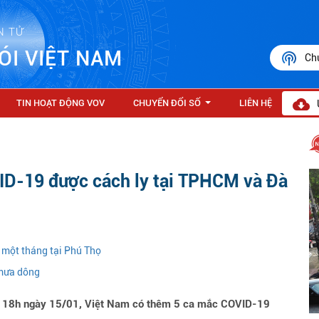
N TỬ
ÓI VIỆT NAM
Ch
TIN HOẠT ĐỘNG VOV
CHUYỂN ĐỔI SỐ
LIÊN HỆ
...
D-19 được cách ly tại TPHCM và Đà
g một tháng tại Phú Thọ
 mưa dông
ến 18h ngày 15/01, Việt Nam có thêm 5 ca mắc COVID-19