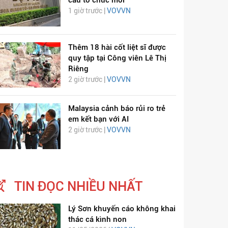
cấu tổ chức mới
1 giờ trước |
VOVVN
Thêm 18 hài cốt liệt sĩ được
quy tập tại Công viên Lê Thị
Riêng
2 giờ trước |
VOVVN
Malaysia cảnh báo rủi ro trẻ
em kết bạn với AI
2 giờ trước |
VOVVN
TIN ĐỌC NHIỀU NHẤT
Lý Sơn khuyến cáo không khai
thác cá kình non