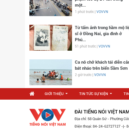
một...
1 phút trước |
VOVVN
Từ tấm ảnh trong hầm mộ li
sĩ ở Đồng Nai, gia đình ở
Phú...
51 phút trước |
VOVVN
Ca nô chở khách tái diễn cả
bát nháo trên biển Sầm Sơn
2 giờ trước |
VOVVN
GIỚI THIỆU
TIN TỨC SỰ KIỆN
TI
...
...
ĐÀI TIẾNG NÓI VIỆT NA
Địa chỉ: 58 Quán Sứ - Phường Cử
Điện thoại: 84-24-62727127 -|-