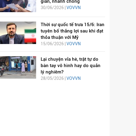
giản, nhanh chóng
30/06/2026 |
VOVVN
Thời sự quốc tế trưa 15/6: Iran
tuyên bố thắng lợi sau khi đạt
thỏa thuận với Mỹ
15/06/2026 |
VOVVN
Lại chuyện vỉa hè, trật tự do
bàn tay vô hình hay do quản
lý nghiêm?
28/05/2026 |
VOVVN