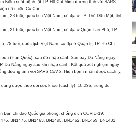
tâm Kiểm soát bệnh tật TP. Hồ Chí Minh dương tính với SARS-
viện dã chiến Củ Chi.
nam, 23 tuổi, quốc tịch Việt Nam, có địa ở TP. Thủ Dầu Một, tỉnh
nam, 21 tuổi, quốc tịch Việt Nam, có địa ở Quận Tân Phú, TP
nữ, 79 tuổi, quốc tịch Việt Nam, có địa ở Quận 5, TP. Hồ Chí
eon (Hàn Quốc), sau đó nhập cảnh Sân bay Đà Nẵng ngày
TP. Đà Nẵng ngay sau khi nhập cảnh. Kết quả xét nghiệm ngày
Nẵng dương tính với SARS-CoV-2. Hiện bệnh nhân được cách ly,
đang được theo dõi sức khỏe (cách ly): 18.295, trong đó:
 trị Ban chỉ đạo Quốc gia phòng, chống dịch COVID-19:
N1476, BN1475, BN1463, BN1495, BN1462, BN1459, BN1431,