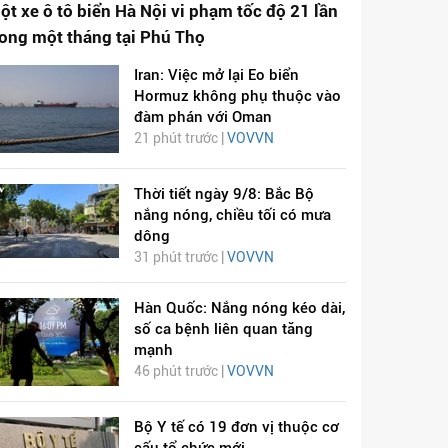
ột xe ô tô biển Hà Nội vi phạm tốc độ 21 lần
rong một tháng tại Phú Thọ
Iran: Việc mở lại Eo biển
Hormuz không phụ thuộc vào
đàm phán với Oman
21 phút trước |
VOVVN
Thời tiết ngày 9/8: Bắc Bộ
nắng nóng, chiều tối có mưa
dông
31 phút trước |
VOVVN
Hàn Quốc: Nắng nóng kéo dài,
số ca bệnh liên quan tăng
mạnh
46 phút trước |
VOVVN
Bộ Y tế có 19 đơn vị thuộc cơ