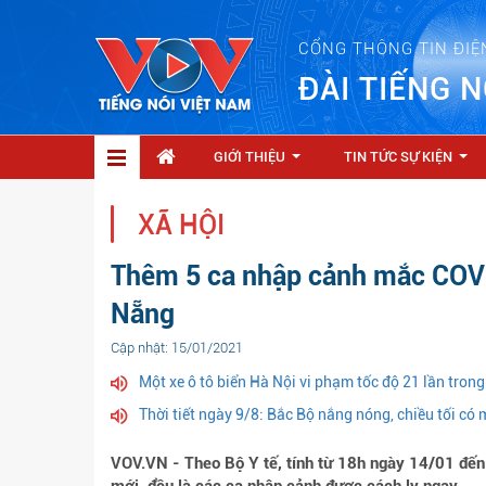
CỔNG THÔNG TIN ĐIỆ
ĐÀI TIẾNG N
GIỚI THIỆU
TIN TỨC SỰ KIỆN
...
...
XÃ HỘI
Thêm 5 ca nhập cảnh mắc COVI
Nẵng
Cập nhật: 15/01/2021
Một xe ô tô biển Hà Nội vi phạm tốc độ 21 lần tron
Thời tiết ngày 9/8: Bắc Bộ nắng nóng, chiều tối có
VOV.VN - Theo Bộ Y tế, tính từ 18h ngày 14/01 đ