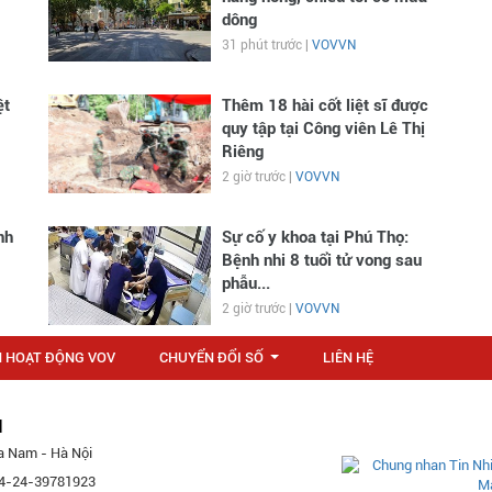
dông
31 phút trước |
VOVVN
ệt
Thêm 18 hài cốt liệt sĩ được
quy tập tại Công viên Lê Thị
Riêng
2 giờ trước |
VOVVN
nh
Sự cố y khoa tại Phú Thọ:
Bệnh nhi 8 tuổi tử vong sau
phẫu...
2 giờ trước |
VOVVN
N HOẠT ĐỘNG VOV
CHUYỂN ĐỔI SỐ
LIÊN HỆ
...
M
a Nam - Hà Nội
 84-24-39781923