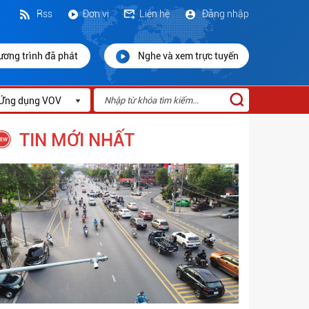
Rss
Đơn vị
Liên hệ
Đăng nhập
ương trình đã phát
Nghe và xem trực tuyến
Ứng dụng VOV
TIN MỚI NHẤT