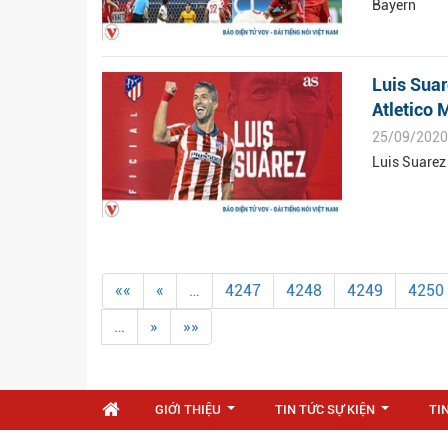
Bayern
Luis Suar
Atletico 
25/09/2020
Luis Suarez
««
«
…
4247
4248
4249
4250
…
»
»»
GIỚI THIỆU
TIN TỨC SỰ KIỆN
TI
...
...