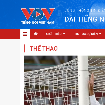
CỔNG THÔNG TIN ĐIỆ
ĐÀI TIẾNG N
GIỚI THIỆU
TIN TỨC SỰ KIỆN
...
...
THỂ THAO