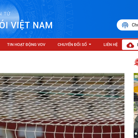
N TỬ
ÓI VIỆT NAM
Ch
TIN HOẠT ĐỘNG VOV
CHUYỂN ĐỔI SỐ
LIÊN HỆ
...