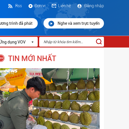
Rss
Đơn vị
Liên hệ
Đăng nhập
ương trình đã phát
Nghe và xem trực tuyến
Ứng dụng VOV
TIN MỚI NHẤT