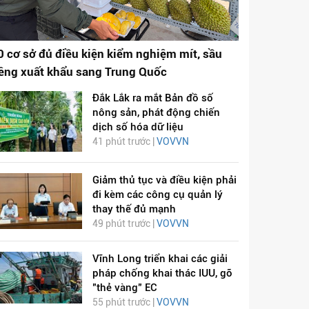
0 cơ sở đủ điều kiện kiểm nghiệm mít, sầu
iêng xuất khẩu sang Trung Quốc
Đắk Lắk ra mắt Bản đồ số
nông sản, phát động chiến
dịch số hóa dữ liệu
41 phút trước |
VOVVN
Giảm thủ tục và điều kiện phải
đi kèm các công cụ quản lý
thay thế đủ mạnh
49 phút trước |
VOVVN
Vĩnh Long triển khai các giải
pháp chống khai thác IUU, gỡ
"thẻ vàng" EC
55 phút trước |
VOVVN