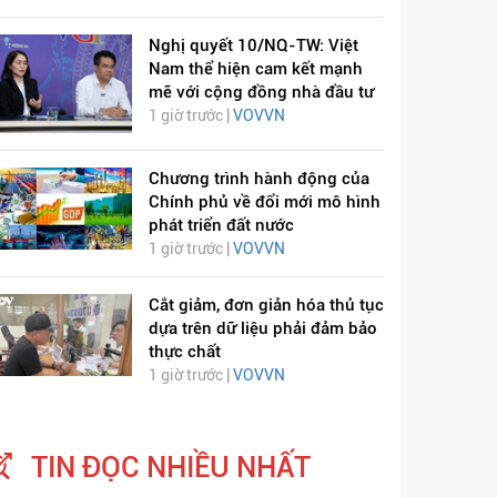
Nghị quyết 10/NQ-TW: Việt
Nam thể hiện cam kết mạnh
mẽ với cộng đồng nhà đầu tư
1 giờ trước |
VOVVN
Chương trình hành động của
ỊCH VIÊM PHỔI COVID-
HÁT LÊN VIỆT NAM
Chính phủ về đổi mới mô hình
19
phát triển đất nước
1 giờ trước |
VOVVN
Cắt giảm, đơn giản hóa thủ tục
dựa trên dữ liệu phải đảm bảo
thực chất
1 giờ trước |
VOVVN
TIN ĐỌC NHIỀU NHẤT