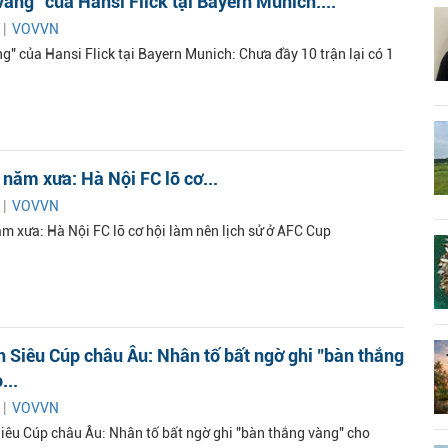
vàng" của Hansi Flick tại Bayern Munich:...
 |
VOVVN
g" của Hansi Flick tại Bayern Munich: Chưa đầy 10 trận lại có 1
năm xưa: Hà Nội FC lỡ cơ...
 |
VOVVN
m xưa: Hà Nội FC lỡ cơ hội làm nên lịch sử ở AFC Cup
 Siêu Cúp châu Âu: Nhân tố bất ngờ ghi "bàn thắng
...
 |
VOVVN
iêu Cúp châu Âu: Nhân tố bất ngờ ghi "bàn thắng vàng" cho