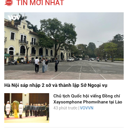
TIN MỚI NHẤT
Hà Nội sáp nhập 2 sở và thành lập Sở Ngoại vụ
Chủ tịch Quốc hội viếng Đồng chí
Xaysomphone Phomvihane tại Lào
43 phút trước |
VOVVN