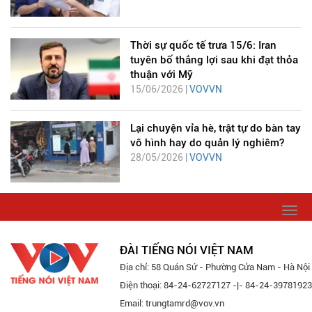
Thời sự quốc tế trưa 15/6: Iran
tuyên bố thắng lợi sau khi đạt thỏa
thuận với Mỹ
15/06/2026 |
VOVVN
Lại chuyện vỉa hè, trật tự do bàn tay
vô hình hay do quản lý nghiêm?
28/05/2026 |
VOVVN
Togg
navi
ĐÀI TIẾNG NÓI VIỆT NAM
Địa chỉ: 58 Quán Sứ - Phường Cửa Nam - Hà Nội
Điện thoại: 84-24-62727127 -|- 84-24-39781923
Email: trungtamrd@vov.vn