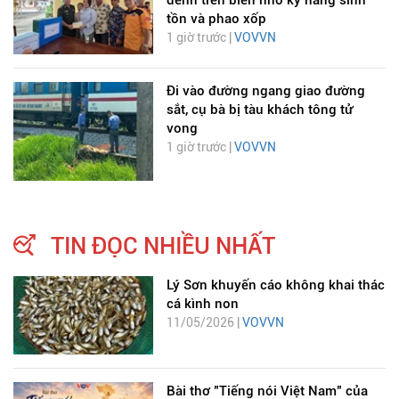
đênh trên biển nhờ kỹ năng sinh
tồn và phao xốp
1 giờ trước |
VOVVN
Đi vào đường ngang giao đường
sắt, cụ bà bị tàu khách tông tử
vong
1 giờ trước |
VOVVN
TIN ĐỌC NHIỀU NHẤT
Lý Sơn khuyến cáo không khai thác
cá kình non
11/05/2026 |
VOVVN
Bài thơ "Tiếng nói Việt Nam" của