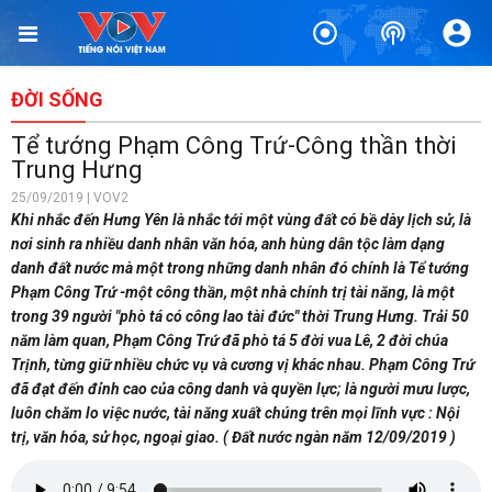
ĐỜI SỐNG
Tể tướng Phạm Công Trứ-Công thần thời
Trung Hưng
25/09/2019 | VOV2
Khi nhắc đến Hưng Yên là nhắc tới một vùng đất có bề dày lịch sử, là
nơi sinh ra nhiều danh nhân văn hóa, anh hùng dân tộc làm dạng
danh đất nước mà một trong những danh nhân đó chính là Tể tướng
Phạm Công Trứ -một công thần, một nhà chính trị tài năng, là một
trong 39 người "phò tá có công lao tài đức" thời Trung Hưng. Trải 50
năm làm quan, Phạm Công Trứ đã phò tá 5 đời vua Lê, 2 đời chúa
Trịnh, từng giữ nhiều chức vụ và cương vị khác nhau. Phạm Công Trứ
đã đạt đến đỉnh cao của công danh và quyền lực; là người mưu lược,
luôn chăm lo việc nước, tài năng xuất chúng trên mọi lĩnh vực : Nội
trị, văn hóa, sử học, ngoại giao. ( Đất nước ngàn năm 12/09/2019 )