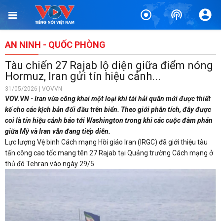
AN NINH - QUỐC PHÒNG
Tàu chiến 27 Rajab lộ diện giữa điểm nóng
Hormuz, Iran gửi tín hiệu cảnh...
31/05/2026 | VOVVN
VOV.VN - Iran vừa công khai một loại khí tài hải quân mới được thiết
kế cho các kịch bản đối đầu trên biển. Theo giới phân tích, đây được
coi là tín hiệu cảnh báo tới Washington trong khi các cuộc đàm phán
giữa Mỹ và Iran vẫn đang tiếp diễn.
Lực lượng Vệ binh Cách mạng Hồi giáo Iran (IRGC) đã giới thiệu tàu
tấn công cao tốc mang tên 27 Rajab tại Quảng trường Cách mạng ở
thủ đô Tehran vào ngày 29/5.