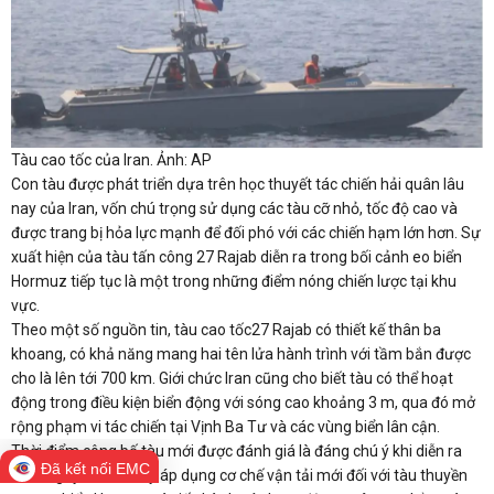
Tàu cao tốc của Iran. Ảnh: AP
Con tàu được phát triển dựa trên học thuyết tác chiến hải quân lâu
nay của Iran, vốn chú trọng sử dụng các tàu cỡ nhỏ, tốc độ cao và
được trang bị hỏa lực mạnh để đối phó với các chiến hạm lớn hơn. Sự
xuất hiện của tàu tấn công 27 Rajab diễn ra trong bối cảnh eo biển
Hormuz tiếp tục là một trong những điểm nóng chiến lược tại khu
vực.
Theo một số nguồn tin, tàu cao tốc27 Rajab có thiết kế thân ba
khoang, có khả năng mang hai tên lửa hành trình với tầm bắn được
cho là lên tới 700 km. Giới chức Iran cũng cho biết tàu có thể hoạt
động trong điều kiện biển động với sóng cao khoảng 3 m, qua đó mở
rộng phạm vi tác chiến tại Vịnh Ba Tư và các vùng biển lân cận.
Thời điểm công bố tàu mới được đánh giá là đáng chú ý khi diễn ra
Đã kết nối EMC
chỉ ít ngày sau khi Mỹ áp dụng cơ chế vận tải mới đối với tàu thuyền