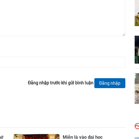
Đăng nhập trước khi gửi bình luận
Đăng nhập
hớ
Miễn là vào đại học