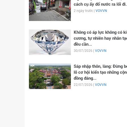
cách cụ ấy đổ nước ra lối đi.
2 ngày trước |
VOVVN
Không có áp lực không có k
cương, tự nhiên hay nhân tạ
đều cần...
30/07/2026 |
VOVVN
Sáp nhập thôn, làng: Đừng b
lỡ cơ hội kiến tạo những cộn
đồng đáng...
22/07/2026 |
VOVVN