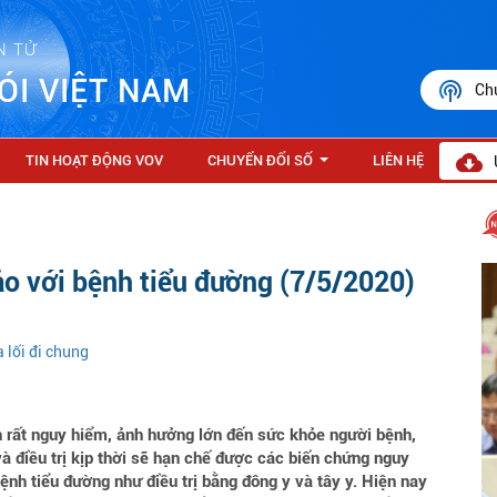
N TỬ
ÓI VIỆT NAM
Ch
TIN HOẠT ĐỘNG VOV
CHUYỂN ĐỔI SỐ
LIÊN HỆ
...
ảo với bệnh tiểu đường (7/5/2020)
 lối đi chung
h rất nguy hiểm, ảnh hưởng lớn đến sức khỏe người bệnh,
à điều trị kịp thời sẽ hạn chế được các biến chứng nguy
nh tiểu đường như điều trị bằng đông y và tây y. Hiện nay