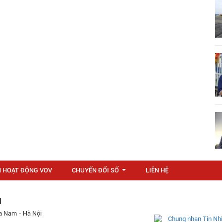
N HOẠT ĐỘNG VOV
CHUYỂN ĐỔI SỐ
LIÊN HỆ
...
M
a Nam - Hà Nội