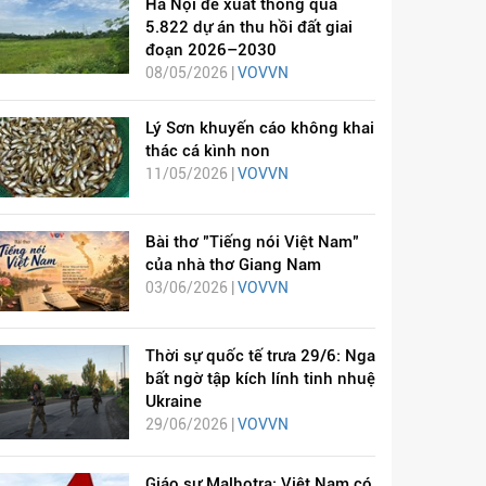
Hà Nội đề xuất thông qua
5.822 dự án thu hồi đất giai
đoạn 2026–2030
08/05/2026 |
VOVVN
Lý Sơn khuyến cáo không khai
thác cá kình non
11/05/2026 |
VOVVN
Bài thơ "Tiếng nói Việt Nam"
của nhà thơ Giang Nam
03/06/2026 |
VOVVN
Thời sự quốc tế trưa 29/6: Nga
bất ngờ tập kích lính tinh nhuệ
Ukraine
29/06/2026 |
VOVVN
Giáo sư Malhotra: Việt Nam có