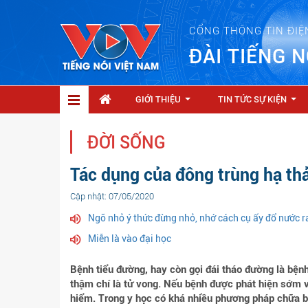
CỔNG THÔNG TIN ĐIỆ
ĐÀI TIẾNG N
GIỚI THIỆU
TIN TỨC SỰ KIỆN
...
...
ĐỜI SỐNG
Tác dụng của đông trùng hạ th
Cập nhật: 07/05/2020
Ngõ nhỏ ý thức đừng nhỏ, nhớ cách cụ ấy đổ nước ra
Miễn là vào đại học
Bệnh tiểu đường, hay còn gọi đái tháo đường là bện
thậm chí là tử vong. Nếu bệnh được phát hiện sớm v
hiểm. Trong y học có khá nhiều phương pháp chữa bệ