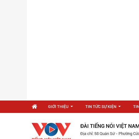
GIỚI THIỆU
TIN TỨC SỰ KIỆN
TI
...
...
ĐÀI TIẾNG NÓI VIỆT NA
Địa chỉ: 58 Quán Sứ - Phường Cử