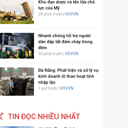
Kho đạn dược và tên lửa chủ
lực của Mỹ
28 phút trước |
VOVVN
Nhanh chóng hỗ trợ người
dân dập tắt đám cháy trong
đêm
30 phút trước |
VOVVN
Đà Nẵng: Phát hiện và xử lý vụ
kinh doanh lô than hoạt tính
nhập lậu
1 giờ trước |
VOVVN
TIN ĐỌC NHIỀU NHẤT