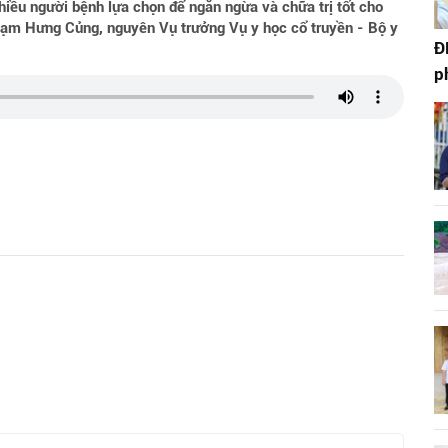
hiều người bệnh lựa chọn để ngăn ngừa và chữa trị tốt cho
hạm Hưng Củng, nguyên Vụ trưởng Vụ y học cổ truyền - Bộ y
Đ
p