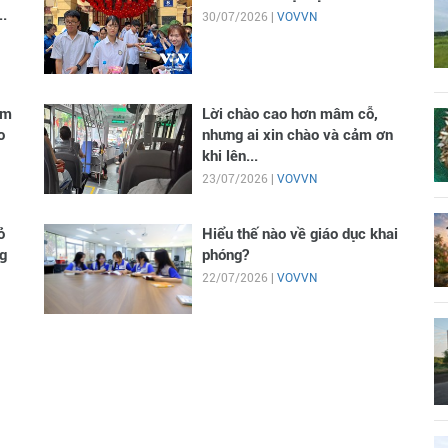
..
30/07/2026 |
VOVVN
im
Lời chào cao hơn mâm cỗ,
o
nhưng ai xin chào và cảm ơn
khi lên...
23/07/2026 |
VOVVN
ỏ
Hiểu thế nào về giáo dục khai
g
phóng?
22/07/2026 |
VOVVN