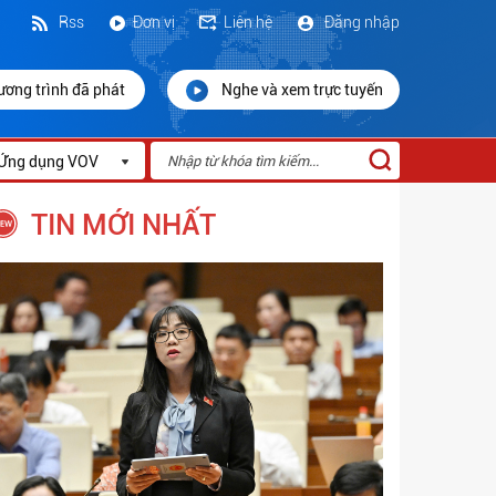
Rss
Đơn vị
Liên hệ
Đăng nhập
ương trình đã phát
Nghe và xem trực tuyến
Ứng dụng VOV
TIN MỚI NHẤT