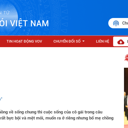
N TỬ
ÓI VIỆT NAM
Ch
TIN HOẠT ĐỘNG VOV
CHUYỂN ĐỔI SỐ
LIÊN HỆ
...
o"
hồng về sống chung thì cuộc sống của cô gái trong câu
 rất bực bội và mệt mỏi, muốn ra ở riêng nhưng bố mẹ chồng