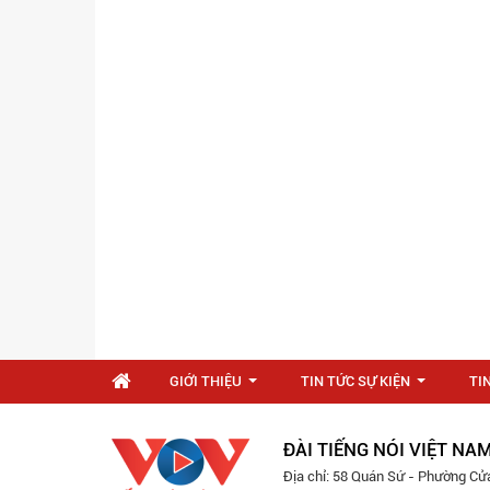
GIỚI THIỆU
TIN TỨC SỰ KIỆN
TI
...
...
ĐÀI TIẾNG NÓI VIỆT NA
Địa chỉ: 58 Quán Sứ - Phường Cử