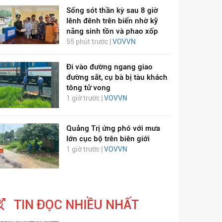
Sống sót thần kỳ sau 8 giờ
lênh đênh trên biển nhờ kỹ
năng sinh tồn và phao xốp
55 phút trước |
VOVVN
Đi vào đường ngang giao
đường sắt, cụ bà bị tàu khách
tông tử vong
1 giờ trước |
VOVVN
Quảng Trị ứng phó với mưa
lớn cục bộ trên biên giới
1 giờ trước |
VOVVN
TIN ĐỌC NHIỀU NHẤT