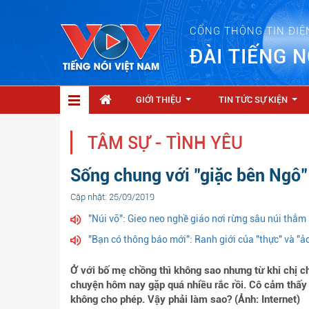
CỔNG THÔNG TIN ĐIỆ
ĐÀI TIẾNG N
GIỚI THIỆU
TIN TỨC SỰ KIỆN
...
...
TÂM SỰ - TÌNH YÊU
Sống chung với "giặc bên Ngô"
Cập nhật: 25/09/2019
"Núi vỡ": Gieo neo nghề giáo nơi rừng sâu núi thẳm
"Bạn có thông báo mới": Ranh giới của "thực" và "ả
Ở với bố mẹ chồng thì không sao nhưng từ khi chị c
chuyện hôm nay gặp quá nhiều rắc rồi. Cô cảm thấy
không cho phép. Vậy phải làm sao? (Ảnh: Internet)