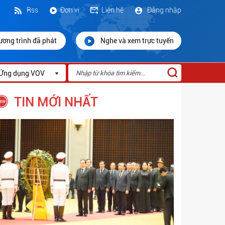
Rss
Đơn vị
Liên hệ
Đăng nhập
ương trình đã phát
Nghe và xem trực tuyến
Ứng dụng VOV
TIN MỚI NHẤT