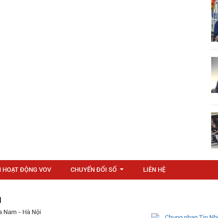
N HOẠT ĐỘNG VOV
CHUYỂN ĐỔI SỐ
LIÊN HỆ
...
M
a Nam - Hà Nội