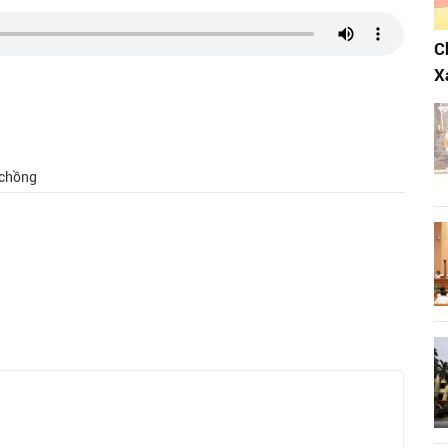
C
X
 chồng