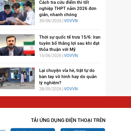
Cách tra cứu điểm thi tốt
nghiệp THPT năm 2026 đơn
giản, nhanh chóng
30/06/2026 |
VOVVN
Thời sự quốc tế trưa 15/6: Iran
tuyên bố thắng lợi sau khi đạt
thỏa thuận với Mỹ
15/06/2026 |
VOVVN
Lại chuyện vỉa hè, trật tự do
bàn tay vô hình hay do quản
lý nghiêm?
28/05/2026 |
VOVVN
TẢI ỨNG DỤNG ĐIỆN THOẠI TRÊN