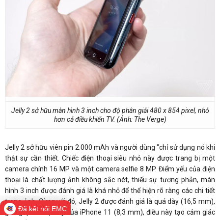
Jelly 2 sở hữu màn hình 3 inch cho độ phân giải 480 x 854 pixel, nhỏ
hơn cả điều khiển TV. (Ảnh: The Verge)
Jelly 2 sở hữu viên pin 2.000 mAh và người dùng "chỉ sử dụng nó khi
thật sự cần thiết. Chiếc điện thoại siêu nhỏ này được trang bị một
camera chính 16 MP và một camera selfie 8 MP. Điểm yếu của điện
thoại là chất lượng ảnh không sắc nét, thiếu sự tương phản, màn
hình 3 inch được đánh giá là khá nhỏ để thể hiện rõ ràng các chi tiết
trong ảnh. Cùng với đó, Jelly 2 được đánh giá là quá dày (16,5 mm),
Đã kết nối EMC
gần gấp đôi độ dày của iPhone 11 (8,3 mm), điều này tạo cảm giác