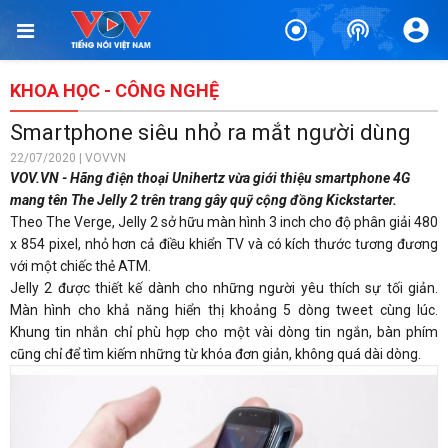
KHOA HỌC - CÔNG NGHỆ
Smartphone siêu nhỏ ra mắt người dùng
22/07/2020 | VOVVN
VOV.VN - Hãng điện thoại Unihertz vừa giới thiệu smartphone 4G
mang tên The Jelly 2 trên trang gây quỹ cộng đồng Kickstarter.
Theo The Verge, Jelly 2 sở hữu màn hình 3 inch cho độ phân giải 480
x 854 pixel, nhỏ hơn cả điều khiển TV và có kích thước tương đương
với một chiếc thẻ ATM.
Jelly 2 được thiết kế dành cho những người yêu thích sự tối giản.
Màn hình cho khả năng hiển thị khoảng 5 dòng tweet cùng lúc.
Khung tin nhắn chỉ phù hợp cho một vài dòng tin ngắn, bàn phím
cũng chỉ để tìm kiếm những từ khóa đơn giản, không quá dài dòng.