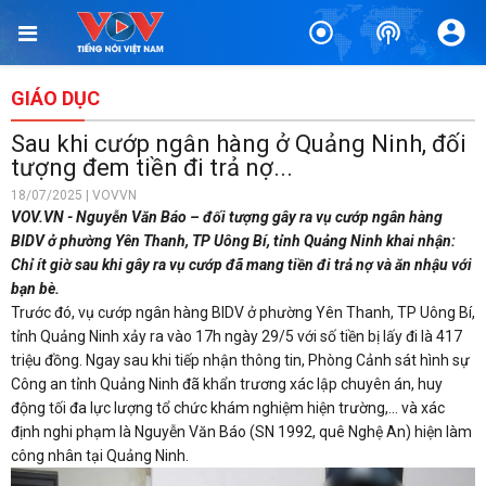
GIÁO DỤC
Sau khi cướp ngân hàng ở Quảng Ninh, đối
tượng đem tiền đi trả nợ...
18/07/2025 | VOVVN
VOV.VN - Nguyễn Văn Báo – đối tượng gây ra vụ cướp ngân hàng
BIDV ở phường Yên Thanh, TP Uông Bí, tỉnh Quảng Ninh khai nhận:
Chỉ ít giờ sau khi gây ra vụ cướp đã mang tiền đi trả nợ và ăn nhậu với
bạn bè.
Trước đó, vụ cướp ngân hàng BIDV ở phường Yên Thanh, TP Uông Bí,
tỉnh Quảng Ninh xảy ra vào 17h ngày 29/5 với số tiền bị lấy đi là 417
triệu đồng. Ngay sau khi tiếp nhận thông tin, Phòng Cảnh sát hình sự
Công an tỉnh Quảng Ninh đã khẩn trương xác lập chuyên án, huy
động tối đa lực lượng tổ chức khám nghiệm hiện trường,... và xác
định nghi phạm là Nguyễn Văn Báo (SN 1992, quê Nghệ An) hiện làm
công nhân tại Quảng Ninh.