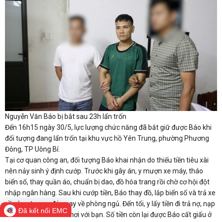
Nguyễn Văn Báo bị bắt sau 23h lẩn trốn
Đến 16h15 ngày 30/5, lực lượng chức năng đã bắt giữ được Báo khi
đối tượng đang lẩn trốn tại khu vực hồ Yên Trung, phường Phương
Đông, TP Uông Bí.
Tại cơ quan công an, đối tượng Báo khai nhận do thiếu tiền tiêu xài
nên nảy sinh ý định cướp. Trước khi gây án, y mượn xe máy, tháo
biển số, thay quần áo, chuẩn bị dao, đồ hóa trang rồi chờ cơ hội đột
nhập ngân hàng. Sau khi cướp tiền, Báo thay đồ, lắp biển số và trả xe
về công ty, sau đó quay về phòng ngủ. Đến tối, y lấy tiền đi trả nợ, nạp
Đã kết nối EMC
vào tài khoản và ăn chơi với bạn. Số tiền còn lại được Báo cất giấu ở