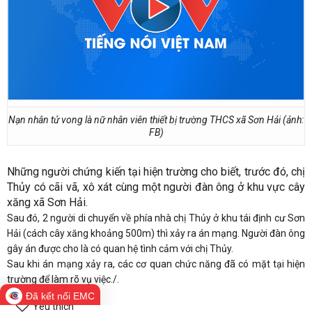
Nạn nhân tử vong là nữ nhân viên thiết bị trường THCS xã Sơn Hải (ảnh:
FB)
Những người chứng kiến tại hiện trường cho biết, trước đó, chị
Thủy có cãi vã, xô xát cùng một người đàn ông ở khu vực cây
xăng xã Sơn Hải.
Sau đó, 2 người di chuyển về phía nhà chị Thủy ở khu tái định cư Sơn
Hải (cách cây xăng khoảng 500m) thì xảy ra án mạng. Người đàn ông
gây án được cho là có quan hệ tình cảm với chị Thủy.
Sau khi án mạng xảy ra, các cơ quan chức năng đã có mặt tại hiện
trường để làm rõ vụ việc./.
Đã kết nối EMC
Yêu thích