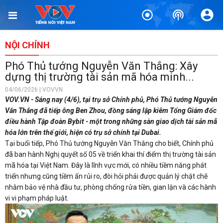
NỘI CHÍNH
Phó Thủ tướng Nguyễn Văn Thắng: Xây
dựng thị trường tài sản mã hóa minh...
04/06/2026 | VOVVN
VOV.VN - Sáng nay (4/6), tại trụ sở Chính phủ, Phó Thủ tướng Nguyễn
Văn Thắng đã tiếp ông Ben Zhou, đồng sáng lập kiêm Tổng Giám đốc
điều hành Tập đoàn Bybit - một trong những sàn giao dịch tài sản mã
hóa lớn trên thế giới, hiện có trụ sở chính tại Dubai.
Tại buổi tiếp, Phó Thủ tướng Nguyễn Văn Thắng cho biết, Chính phủ
đã ban hành Nghị quyết số 05 về triển khai thí điểm thị trường tài sản
mã hóa tại Việt Nam. Đây là lĩnh vực mới, có nhiều tiềm năng phát
triển nhưng cũng tiềm ẩn rủi ro, đòi hỏi phải được quản lý chặt chẽ
nhằm bảo vệ nhà đầu tư, phòng chống rửa tiền, gian lận và các hành
vi vi phạm pháp luật.