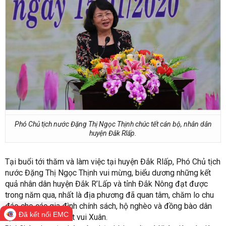
Phó Chủ tịch nước Đặng Thị Ngọc Thịnh chúc tết cán bộ, nhân dân
huyện Đắk Rlấp.
Tại buổi tới thăm và làm việc tại huyện Đắk Rlấp, Phó Chủ tịch
nước Đặng Thị Ngọc Thịnh vui mừng, biểu dương những kết
quả nhân dân huyện Đắk R’Lấp và tỉnh Đắk Nông đạt được
trong năm qua, nhất là địa phương đã quan tâm, chăm lo chu
đáo cho các gia đình chính sách, hộ nghèo và đồng bào dân
Đã kết nối EMC
tộc thiểu số đón Tết vui Xuân.