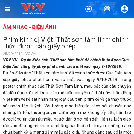
ÂM NHẠC - ĐIỆN ẢNH
Phim kinh dị Việt “Thất sơn tâm linh” chính
thức được cấp giấy phép
25/09/2019 | VOVVN
VOV.VN - Dự án điện ảnh "Thất sơn tâm linh" đã chính thức được Cục
Điện Ảnh cấp giấy phép phát hành và ra mắt vào ngày 9/10/2019.
Dự án điện ảnh "Thất sơn tâm linh" đã chính thức được Cục Điện Ảnh
cấp giấy phép phát hành và ra mắt vào ngày 9/10/2019. Trong
poster chính thức của Thất Sơn Tâm Linh, màu sắc của câu chuyện
đã dần được rõ nét. Dựa trên một câu chuyện có thật gây chấn động
Việt Nam về kẻ sát nhân hàng loạt đầu tiên, phim kể về gã thầy thuốc
sát nhân tên Huỳnh. Với tướng mạo hiền từ, cách nói chuyện nhẹ
nhàng, từ tốn, thường xuyên chữa bệnh mà không lấy tiền, hắn tạo
được lòng tin của rất nhiều người dân ở nơi hắn đến. Hắn ta luôn gieo
rắc vào đầu người khác về những bài thuốc bí truyền, những cách
chữa bệnh kỳ lạ mang đậm màu sắc kì dị…Nhưng đằng sau đó là một