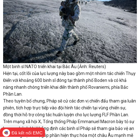
Một binh sĩ NATO triển khai tại Bắc Âu (Ảnh: Reuters)
Hiện tại, cốt lõi của lực lượng này bao gồm một nhóm tác chiến Thụy
Điển với khoảng 600 binh sĩ đóng tại thành phố Boden và có khả
năng nhanh chóng triển khai đến thành phố Rovaniemi, phía Bắc
Phần Lan.
Theo tuyên bố chung, Pháp sẽ cử các đơn vị chiến đấu tham gia luân
phiên, tích hợp trực tiếp vào đội hình tác chiến tại vùng chiến sự,
đồng thời hỗ trợ công tác huấn luyện cho lực lượng FLF Phần Lan.
Trên mạng xã hội X, Tổng thống Pháp Emmanuel Macron bày tỏ sự
hoan nghênh khi khẳng định các binh sĩ Pháp sẽ tham gia bảo vệ an
Đã kết nối EMC
ninh vùng Cận Bắc, góp phần hiện thực hóa một châu Âu mạnh mẽ