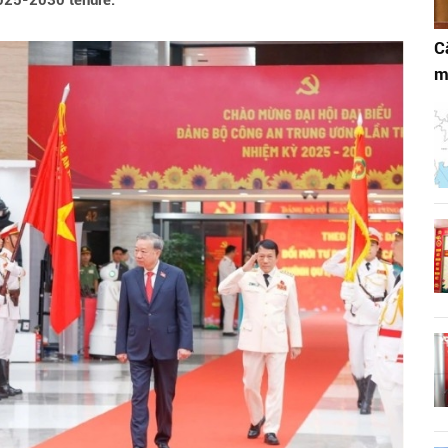
2025-2030 tenure.
C
m