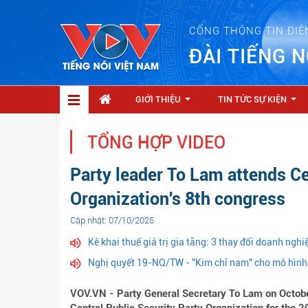
CỔNG THÔNG TIN ĐIỆ
ĐÀI TIẾNG N
GIỚI THIỆU
TIN TỨC SỰ KIỆN
...
...
TỔNG HỢP VIDEO
Party leader To Lam attends Ce
Organization's 8th congress
Cập nhật: 07/10/2025
Kê khai thuế giá trị gia tăng: 3 thay đổi doanh ngh
Nghị quyết 19-NQ/TW - "Kim chỉ nam" cho mô hình 
VOV.VN - Party General Secretary To Lam on October