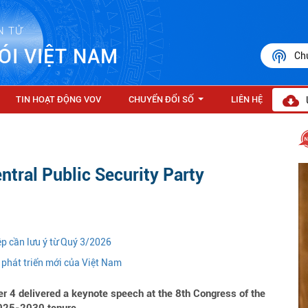
N TỬ
ÓI VIỆT NAM
Ch
TIN HOẠT ĐỘNG VOV
CHUYỂN ĐỔI SỐ
LIÊN HỆ
...
ntral Public Security Party
iệp cần lưu ý từ Quý 3/2026
phát triển mới của Việt Nam
 4 delivered a keynote speech at the 8th Congress of the