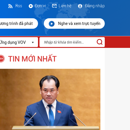
Rss
Đơn vị
Liên hệ
Đăng nhập
ương trình đã phát
Nghe và xem trực tuyến
Ứng dụng VOV
TIN MỚI NHẤT