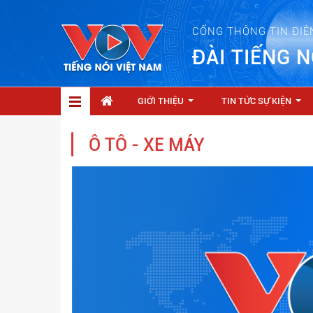
CỔNG THÔNG TIN ĐIỆ
ĐÀI TIẾNG N
GIỚI THIỆU
TIN TỨC SỰ KIỆN
...
...
Ô TÔ - XE MÁY