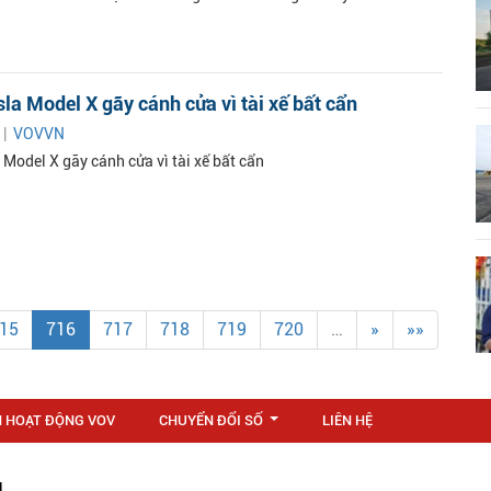
sla Model X gãy cánh cửa vì tài xế bất cẩn
 |
VOVVN
 Model X gãy cánh cửa vì tài xế bất cẩn
15
716
717
718
719
720
…
»
»»
N HOẠT ĐỘNG VOV
CHUYỂN ĐỔI SỐ
LIÊN HỆ
...
M