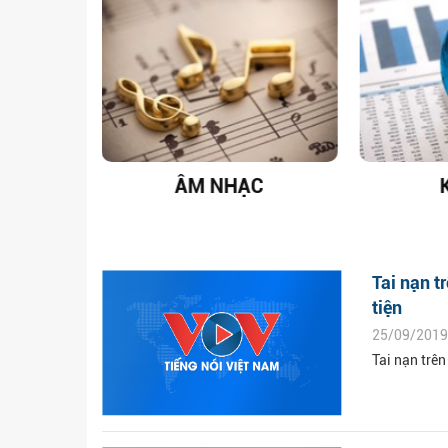
T NAM
ÂM NHẠC
Tai nạn t
tiện
25/09/2019
Tai nạn trên