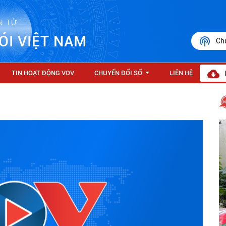
N TỬ
ÓI VIỆT NAM
Ch
TIN HOẠT ĐỘNG VOV
CHUYỂN ĐỔI SỐ
LIÊN HỆ
...