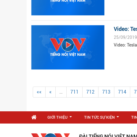
Video: Te
25/09/2019
Video: Tesla
««
«
…
711
712
713
714
7
GIỚI THIỆU
TIN TỨC SỰ KIỆN
TI
...
...
ĐÀI TIẾNG NÓI VIỆT NA