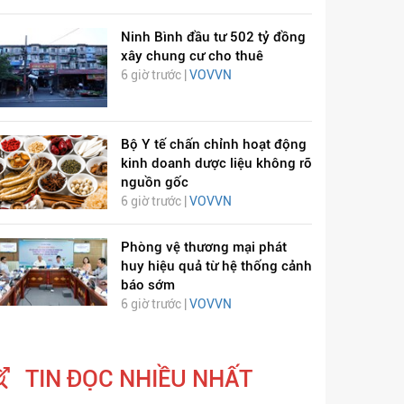
Ninh Bình đầu tư 502 tỷ đồng
xây chung cư cho thuê
6 giờ trước |
VOVVN
Bộ Y tế chấn chỉnh hoạt động
kinh doanh dược liệu không rõ
ỊCH VIÊM PHỔI COVID-
HÁT LÊN VIỆT NAM
nguồn gốc
19
6 giờ trước |
VOVVN
Phòng vệ thương mại phát
huy hiệu quả từ hệ thống cảnh
báo sớm
6 giờ trước |
VOVVN
TIN ĐỌC NHIỀU NHẤT