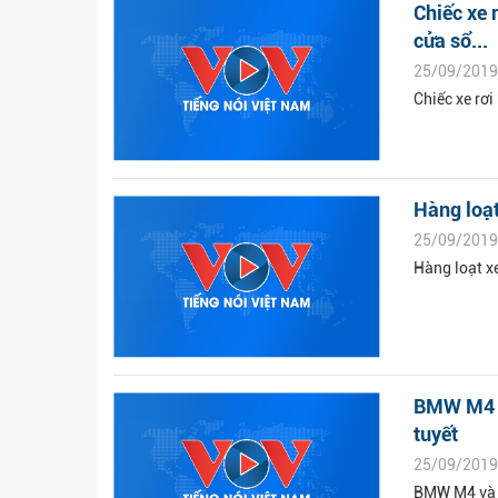
Chiếc xe 
cửa sổ...
25/09/2019
Chiếc xe rơi
Hàng loạ
25/09/2019
Hàng loạt x
BMW M4 và
tuyết
25/09/2019
BMW M4 và A