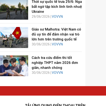
Thời sự quốc tế trưa 29/6: Nga
bất ngờ tập kích lính tinh nhuệ
Ukraine
29/06/2026 |
VOVVN
Giáo sư Malhotra: Việt Nam có
đủ uy tín để đảm nhận vai trò
lớn hơn trên trường quốc tế
30/06/2026 |
VOVVN
Cách tra cứu điểm thi tốt
nghiệp THPT năm 2026 đơn
giản, nhanh chóng
30/06/2026 |
VOVVN
TẢI ỨNG DỤNG ĐIỆN THOẠI TRÊN