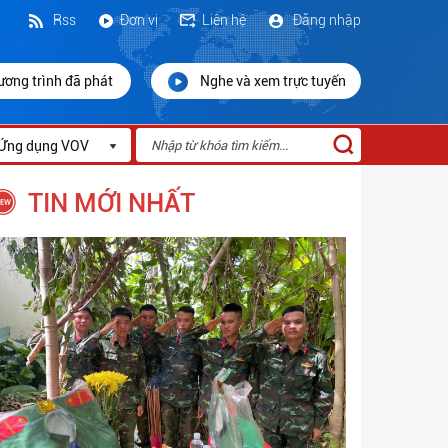
Rss
Đơn vị
Liên hệ
Đăng nhập
ương trình đã phát
Nghe và xem trực tuyến
Ứng dụng VOV
TIN MỚI NHẤT