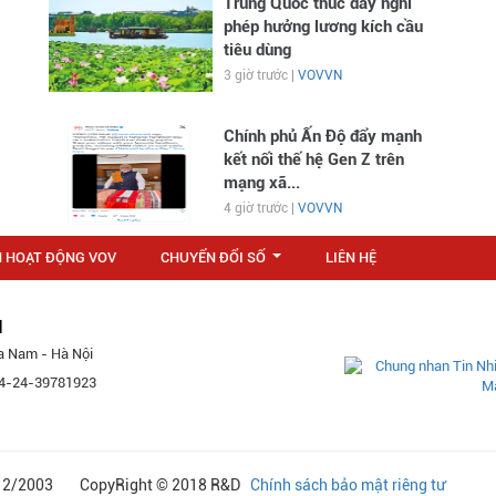
Trung Quốc thúc đẩy nghỉ
phép hưởng lương kích cầu
tiêu dùng
3 giờ trước |
VOVVN
Chính phủ Ấn Độ đẩy mạnh
kết nối thế hệ Gen Z trên
mạng xã...
4 giờ trước |
VOVVN
N HOẠT ĐỘNG VOV
CHUYỂN ĐỔI SỐ
LIÊN HỆ
...
M
a Nam - Hà Nội
 84-24-39781923
24/12/2003 CopyRight © 2018 R&D
Chính sách bảo mật riêng tư