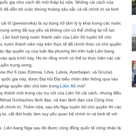
quốc gia như cách đó một thập kỷ nữa. Những cải cách của
0 đã dẫn tới cuộc khủng hoảng sâu sắc cả về chính trị và kinh
i tổ (perestroika) là sự bùng nổ tâm lý ly khai trong các nước
trung ương đã suy yếu và không còn có thể chống lại nỗ lực
. Lần lượt từng nước thành viên của Liên Xô tuyên bố chủ
 nước thành viên này trên thực tế đã chính thức có chủ quyền
xác lập quyền uy của luật địa phương lên trên luật Liên bang.
o quá trình này. Họ tin rằng mình có thể tự thực hiện các cải
quyền trung ương.
thứ 6 (sau Estonia, Litva, Latvia, Azerbaijan, và Gruzia)
 quốc gia này, được Đại hội Đại biểu nhân dân thông qua vào
a pháp quyền dân chủ bên trong
Liên Xô
mới".
 thành một trong các trụ cột của Liên Xô cải cách, nhưng điều
Mikhail Gorbachev lãnh đạo, và ban lãnh đạo của Cộng hòa
về chính trị. Thêm nữa, sau khi Nga tuyên bố chủ quyền thì các
tự, cắt đứt hoặc làm suy yếu quan hệ chính trị và kinh tế với
ại. Liên bang Nga sau đó được cộng đồng quốc tế công nhận là