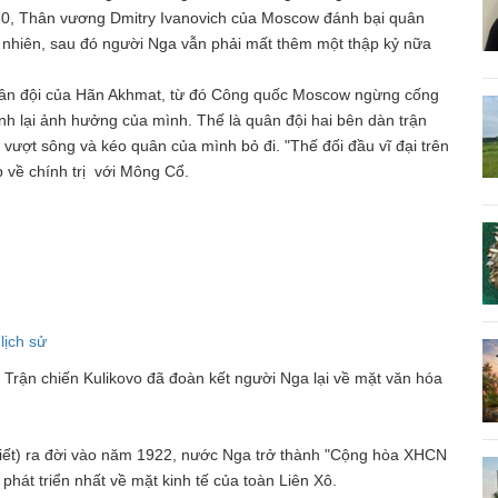
0, Thân vương Dmitry Ivanovich của Moscow đánh bại quân
y nhiên, sau đó người Nga vẫn phải mất thêm một thập kỷ nữa
 quân đội của Hãn Akhmat, từ đó Công quốc Moscow ngừng cống
h lại ảnh hưởng của mình. Thế là quân đội hai bên dàn trận
ượt sông và kéo quân của mình bỏ đi. "Thế đối đầu vĩ đại trên
 về chính trị với Mông Cổ.
lịch sử
 Trận chiến Kulikovo đã đoàn kết người Nga lại về mặt văn hóa
iết) ra đời vào năm 1922, nước Nga trở thành "Cộng hòa XHCN
phát triển nhất về mặt kinh tế của toàn Liên Xô.