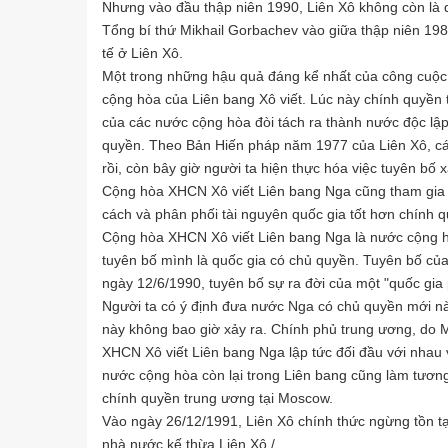
Nhưng vào đầu thập niên 1990, Liên Xô không còn là 
Tổng bí thứ Mikhail Gorbachev vào giữa thập niên 198
tế ở Liên Xô.
Một trong những hậu quả đáng kể nhất của công cuộc cả
cộng hòa của Liên bang Xô viết. Lúc này chính quyền 
của các nước cộng hòa đòi tách ra thành nước độc lập
quyền. Theo Bản Hiến pháp năm 1977 của Liên Xô, các
rồi, còn bây giờ người ta hiện thực hóa việc tuyên bố 
Cộng hòa XHCN Xô viết Liên bang Nga cũng tham gia và
cách và phân phối tài nguyên quốc gia tốt hơn chính 
Cộng hòa XHCN Xô viết Liên bang Nga là nước cộng hòa 
tuyên bố mình là quốc gia có chủ quyền. Tuyên bố của
ngày 12/6/1990, tuyên bố sự ra đời của một "quốc gi
Người ta có ý định đưa nước Nga có chủ quyền mới này
này không bao giờ xảy ra. Chính phủ trung ương, do 
XHCN Xô viết Liên bang Nga lập tức đối đầu với nhau 
nước cộng hòa còn lại trong Liên bang cũng làm tương 
chính quyền trung ương tại Moscow.
Vào ngày 26/12/1991, Liên Xô chính thức ngừng tồn t
nhà nước kế thừa Liên Xô./.