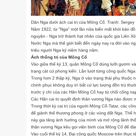
Dân Nga dưới ách cai trị của Mông Cổ. Tranh: Sergey 
Năm 1922, từ "Nga" một lần nữa biến mất khỏi bản đồ c
nguyện - Nga trở thành hạt nhân của quốc gia Liên Xô
Nước Nga mà thế giới biết đến ngày nay ra đời vào n
triệu người Nga kỷ niệm hàng năm.
Ách thống trị của Mông Cổ
Vào giữa thế kỷ 13, quân Mông Cổ dùng lưỡi gươm và n
trạng cát cứ phong kiến. Lần lượt từng công quốc Ng
Trong hơn 2 thập kỷ, Nga ở vào trạng thái phụ thuộc 
chinh phục không duy trì bất cứ lực lượng đồn trú thư
trước ý chí của các Hãn Mông Cổ hay từ chối cống nạp
Các Hãn cai trị quyết định thân vương Nga nào được 
Trong thời kỳ cai trị của người Mông Cổ-Tatar, các c
để giành thế thượng phong ở các vùng đất Nga. Thể hi
này gia tăng ảnh hưởng của mình và mở rộng lãnh thổ 
thân vương Nga kêu gọi viện binh của Mông Cổ để đán
Vào cuối thế kỷ 14, Đại công quốc Moscow trên thực t