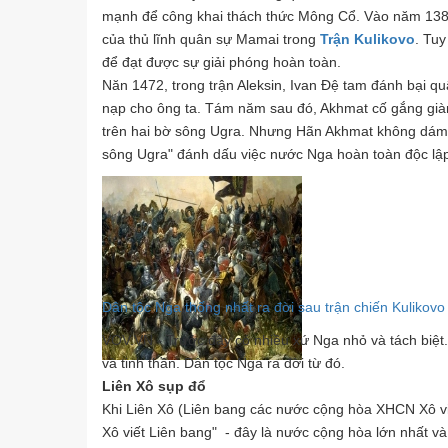
mạnh để công khai thách thức Mông Cổ. Vào năm 138
của thủ lĩnh quân sự Mamai trong
Trận Kulikovo
. Tu
để đạt được sự giải phóng hoàn toàn.
Năn 1472, trong trận Aleksin, Ivan Đệ tam đánh bại
nạp cho ông ta. Tám năm sau đó, Akhmat cố gắng giàn
trên hai bờ sông Ugra. Nhưng Hãn Akhmat không dám v
sông Ugra" đánh dấu việc nước Nga hoàn toàn độc lập
Dân tộc Nga thống nhất ra đời sau trận chiến Kulikovo 
VOV.VN - Trước đây có nhiều xứ Nga nhỏ và tách biệt.
và tinh thần. Dân tộc Nga ra đời từ đó.
Liên Xô sụp đổ
Khi Liên Xô (Liên bang các nước cộng hòa XHCN Xô v
Xô viết Liên bang" - đây là nước cộng hòa lớn nhất và 