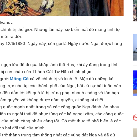
Ivanov.
hính trị thế giới. Nhưng lần này, sự biến mất đó mang tính tự
 mới ra đời.
gày 12/6/1990. Ngày này, còn gọi là Ngày nước Nga, được hàng
gọn lửa để đi qua khắp lãnh thổ Rus, khi ấy đang trong tình
a bị con cháu của Thành Cát Tư Hãn chinh phục.
người
Mông Cổ
cả về chính trị và kinh tế. Mặc dù những kẻ
ờng trực nào tại các thành phố của Nga, bất cứ sự bất tuân nào
 đều dẫn tới kết quả là bị trừng phạt nhanh chóng và tàn bạo.
nắm quyền và không được nắm quyền, ai sống ai chết.
ông quốc mạnh nhất trong số các công quốc Nga đánh lẫn nhau
ện ra ngoài thái độ phục tùng các kẻ ngoại xâm, các công quốc
của mình càng nhiều càng tốt. Có một thực tế phổ biến là các
h bại đối thủ của mình.
ế trở thành trung tâm thống nhất các vùng đất Nga và đã đủ