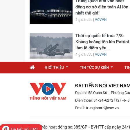
Trung Quốc đưa vào hoạt
động cơ sở điện toán AI lớn
nhất thế giới
2 giờ trước |
VOVVN
Thời sự quốc tế trưa 7/8:
Khủng hoảng tên lửa Patriot
làm lộ điểm yếu...
4 giờ trước |
VOVVN
GIỚI THIỆU
TIN TỨC SỰ KIỆN
TI
...
...
ĐÀI TIẾNG NÓI VIỆT NA
Địa chỉ: 58 Quán Sứ - Phường Cử
Điện thoại: 84-24-62727127 -|-
Email: trungtamrd@vov.vn
Giấy phép hoạt động số:385/GP - BVHTT cấp ngày 
Đã kết nối EMC