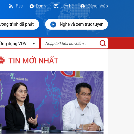
Rss
Đơn vị
Liên hệ
Đăng nhập
ương trình đã phát
Nghe và xem trực tuyến
Ứng dụng VOV
TIN MỚI NHẤT