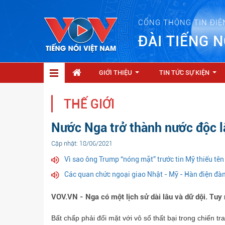
CỔNG THÔNG TIN ĐIỆ
ĐÀI TIẾNG N
GIỚI THIỆU
TIN TỨC SỰ KIỆN
...
...
THẾ GIỚI
Nước Nga trở thành nước độc l
Cập nhật: 18/06/2021
Vì sao ông Trump “nóng mặt” trước tin Mỹ thiếu tên
Các quan chức ngoại giao Nhật - Mỹ - Hàn điện đàm
VOV.VN - Nga có một lịch sử dài lâu và dữ dội. Tuy 
Bất chấp phải đối mặt với vô số thất bại trong chiến t