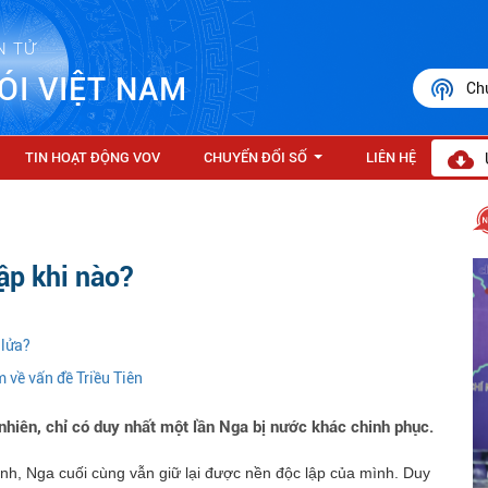
N TỬ
ÓI VIỆT NAM
Ch
TIN HOẠT ĐỘNG VOV
CHUYỂN ĐỔI SỐ
LIÊN HỆ
...
ập khi nào?
 lửa?
 về vấn đề Triều Tiên
nhiên, chỉ có duy nhất một lần Nga bị nước khác chinh phục.
ranh, Nga cuối cùng vẫn giữ lại được nền độc lập của mình. Duy