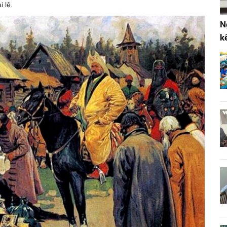
 lệ.
N
k