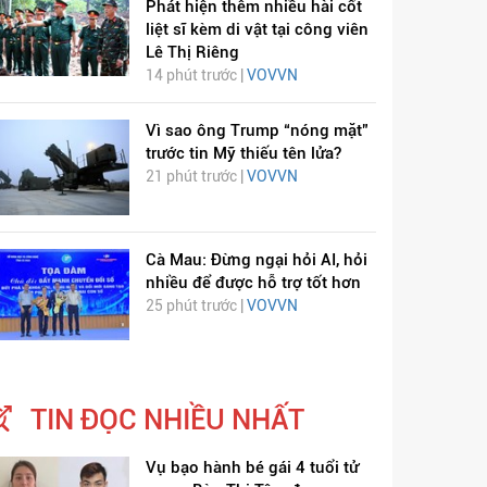
Phát hiện thêm nhiều hài cốt
liệt sĩ kèm di vật tại công viên
Lê Thị Riêng
14 phút trước |
VOVVN
Vì sao ông Trump “nóng mặt”
trước tin Mỹ thiếu tên lửa?
21 phút trước |
VOVVN
Cà Mau: Đừng ngại hỏi AI, hỏi
nhiều để được hỗ trợ tốt hơn
25 phút trước |
VOVVN
TIN ĐỌC NHIỀU NHẤT
Vụ bạo hành bé gái 4 tuổi tử