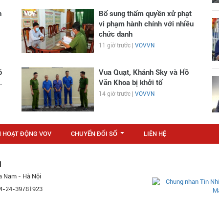
n
Bổ sung thẩm quyền xử phạt
vi phạm hành chính với nhiều
chức danh
11 giờ trước |
VOVVN
ó
Vua Quạt, Khánh Sky và Hồ
.
Văn Khoa bị khởi tố
14 giờ trước |
VOVVN
N HOẠT ĐỘNG VOV
CHUYỂN ĐỔI SỐ
LIÊN HỆ
...
M
a Nam - Hà Nội
 84-24-39781923