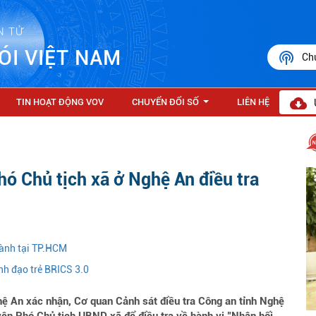
N TỬ
ÓI VIỆT NAM
Ch
TIN HOẠT ĐỘNG VOV
CHUYỂN ĐỔI SỐ
LIÊN HỆ
...
ó Chủ tịch xã ở Nghệ An điều tra
hành tại TP.HCM
nh đạo trẻ BRICS 3.0
ệ An xác nhận, Cơ quan Cảnh sát điều tra Công an tỉnh Nghệ