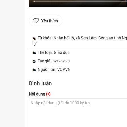
Yêu thích
Từ khóa: Nhận hối lộ, xã Sơn Lâm, Công an tỉnh N
lộ"
Thể loại: Giáo dục
Tác giả: pv/vov.vn
Nguồn tin: VOVVN
Bình luận
Nội dung
(*)