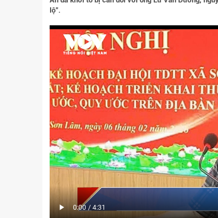
An đã khởi tố bị can đối với ông Lữ Văn Đương, ngu
lộ".