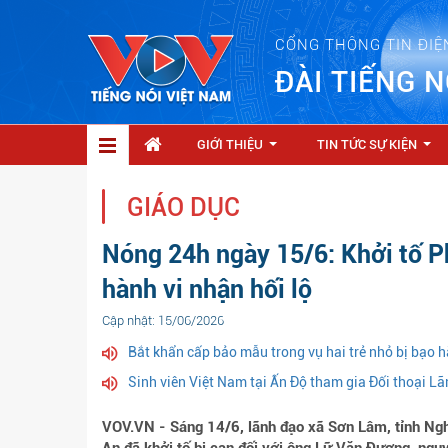
CỔNG THÔNG TIN ĐIỆ
ĐÀI TIẾNG N
GIỚI THIỆU
TIN TỨC SỰ KIỆN
...
...
GIÁO DỤC
Nóng 24h ngày 15/6: Khởi tố Ph
hành vi nhận hối lộ
Cập nhật: 15/06/2026
Bắt khẩn cấp bảo mẫu trong vụ hai trẻ nhỏ bị bạo 
Sinh viên Việt Nam tại Ấn Độ tham gia Đối thoại Lã
VOV.VN - Sáng 14/6, lãnh đạo xã Sơn Lâm, tỉnh Ngh