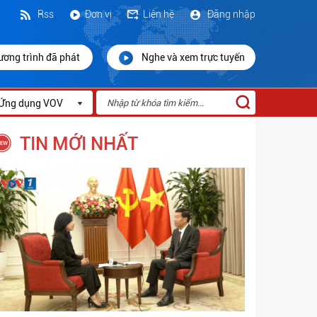
Rss
Đơn vị
Liên hệ
Đăng nhập
ương trình đã phát
Nghe và xem trực tuyến
Ứng dụng VOV
TIN MỚI NHẤT