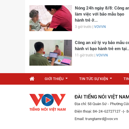
Nóng 24h ngày 8/8: Công a
làm việc với bảo mẫu bạo
hành trẻ ở...
3 giờ trước |
VOVVN
Công an xử lý vụ bảo mẫu c
hành vi bạo hành trẻ em tại..
11 giờ trước |
VOVVN
GIỚI THIỆU
TIN TỨC SỰ KIỆN
TI
...
...
ĐÀI TIẾNG NÓI VIỆT NA
Địa chỉ: 58 Quán Sứ - Phường Cử
Điện thoại: 84-24-62727127 -|-
Email: trungtamrd@vov.vn