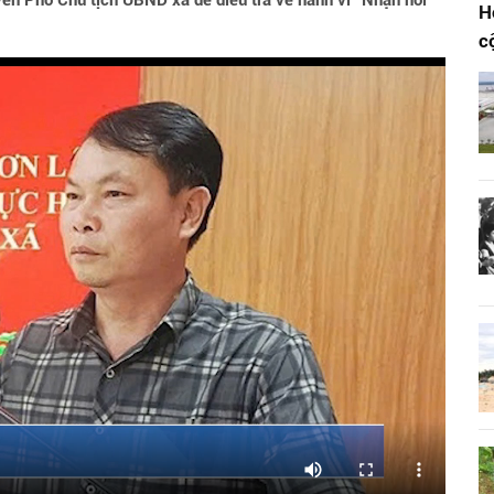
yên Phó Chủ tịch UBND xã để điều tra về hành vi "Nhận hối
H
c