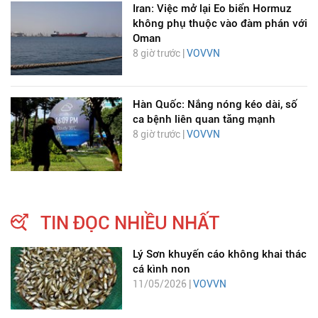
Iran: Việc mở lại Eo biển Hormuz
không phụ thuộc vào đàm phán với
Oman
8 giờ trước |
VOVVN
Hàn Quốc: Nắng nóng kéo dài, số
ca bệnh liên quan tăng mạnh
8 giờ trước |
VOVVN
TIN ĐỌC NHIỀU NHẤT
Lý Sơn khuyến cáo không khai thác
cá kình non
11/05/2026 |
VOVVN