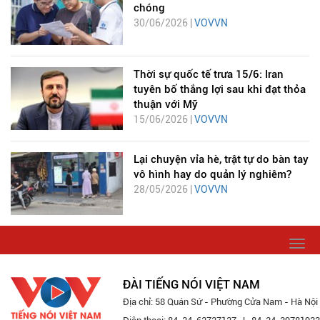
chóng
30/06/2026 |
VOVVN
Thời sự quốc tế trưa 15/6: Iran
tuyên bố thắng lợi sau khi đạt thỏa
thuận với Mỹ
15/06/2026 |
VOVVN
Lại chuyện vỉa hè, trật tự do bàn tay
vô hình hay do quản lý nghiêm?
28/05/2026 |
VOVVN
Togg
navi
ĐÀI TIẾNG NÓI VIỆT NAM
Địa chỉ: 58 Quán Sứ - Phường Cửa Nam - Hà Nội