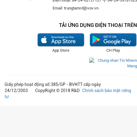
Điện thoại: 84-24-62727127 -|- 84-24-39781923
Email: trungtamrd@vov.vn
TẢI ỨNG DỤNG ĐIỆN THOẠI TRÊN
App Store
CH Play
Giấy phép hoạt động số:385/GP - BVHTT cấp ngày
24/12/2003 CopyRight © 2018 R&D
Chính sách bảo mật riêng
tư