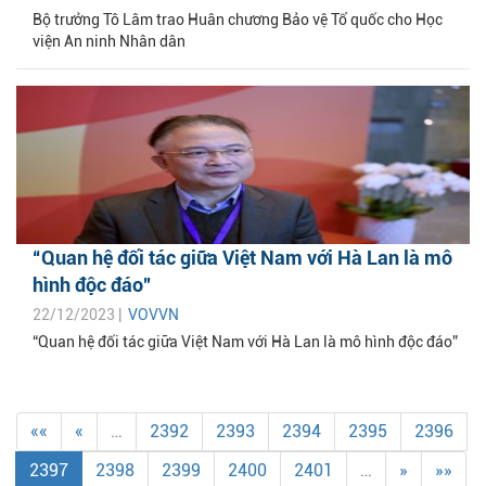
Bộ trưởng Tô Lâm trao Huân chương Bảo vệ Tổ quốc cho Học
viện An ninh Nhân dân
“Quan hệ đối tác giữa Việt Nam với Hà Lan là mô
hình độc đáo”
22/12/2023 |
VOVVN
“Quan hệ đối tác giữa Việt Nam với Hà Lan là mô hình độc đáo”
««
«
…
2392
2393
2394
2395
2396
2397
2398
2399
2400
2401
…
»
»»