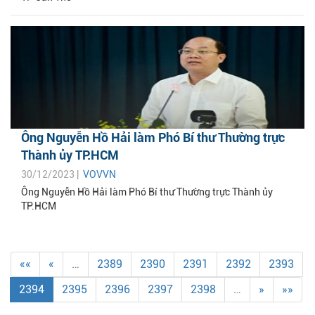
Ông Nguyễn Hồ Hải làm Phó Bí thư Thường trực
Thành ủy TP.HCM
30/12/2023 |
VOVVN
Ông Nguyễn Hồ Hải làm Phó Bí thư Thường trực Thành ủy
TP.HCM
««
«
…
2389
2390
2391
2392
2393
2394
2395
2396
2397
2398
…
»
»»