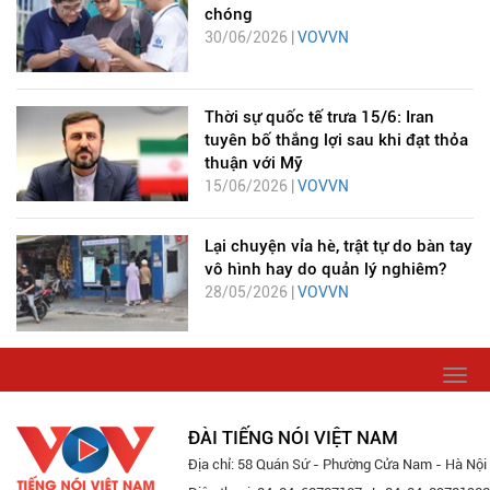
chóng
30/06/2026 |
VOVVN
Thời sự quốc tế trưa 15/6: Iran
tuyên bố thắng lợi sau khi đạt thỏa
thuận với Mỹ
15/06/2026 |
VOVVN
Lại chuyện vỉa hè, trật tự do bàn tay
vô hình hay do quản lý nghiêm?
28/05/2026 |
VOVVN
Togg
navi
ĐÀI TIẾNG NÓI VIỆT NAM
Địa chỉ: 58 Quán Sứ - Phường Cửa Nam - Hà Nội