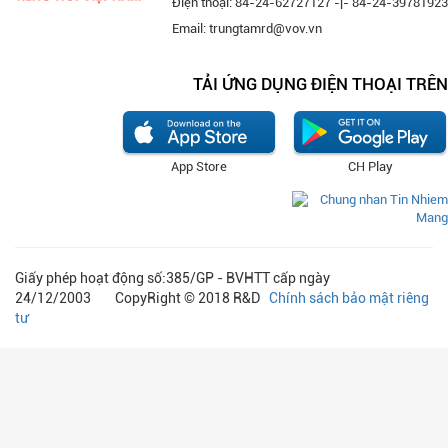
Điện thoại: 84-24-62727127 -|- 84-24-39781923
Email: trungtamrd@vov.vn
TẢI ỨNG DỤNG ĐIỆN THOẠI TRÊN
App Store
CH Play
Giấy phép hoạt động số:385/GP - BVHTT cấp ngày
24/12/2003 CopyRight © 2018 R&D
Chính sách bảo mật riêng
tư