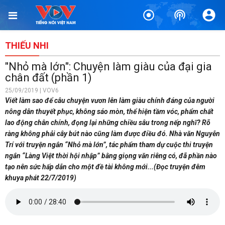
THIẾU NHI
"Nhỏ mà lớn": Chuyện làm giàu của đại gia
chân đất (phần 1)
25/09/2019 | VOV6
Viết làm sao để câu chuyện vươn lên làm giàu chính đáng của người
nông dân thuyết phục, không sáo mòn, thể hiện tầm vóc, phẩm chất
lao động chân chính, đọng lại những chiều sâu trong nếp nghĩ? Rõ
ràng không phải cây bút nào cũng làm được điều đó. Nhà văn Nguyễn
Trí với truyện ngắn “Nhỏ mà lớn”, tác phẩm tham dự cuộc thi truyện
ngắn “Làng Việt thời hội nhập” bằng giọng văn riêng có, đã phần nào
tạo nên sức hấp dẫn cho một đề tài không mới...(Đọc truyện đêm
khuya phát 22/7/2019)