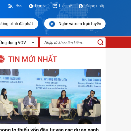
Rss
Đơn vị
Liên hệ
Đăng nhập
ương trình đã phát
Nghe và xem trực tuyến
Ứng dụng VOV
TIN MỚI NHẤT
hông lo thiếu vốn đầu tư vào các dự án xanh