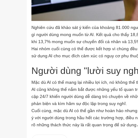
Nghiên cứu đã khảo sát ý kiến của khoảng 81.000 ng
gì người dùng mong muốn từ AI. Kết quả cho thấy 18,8
khi 13,7% mong muốn sự chuyển đổi cá nhân và 13,5%
Hai nhóm cuối cùng có thể được kết hợp vì chúng đều
sử dụng AI cho mục đích cảm xúc có nguy cơ phụ thuộ
Người dùng "lười suy nghĩ
Mặc dù AI có thể mang lại nhiều lợi ích, nó không thể
AI cũng không thể nắm bắt được những yếu tố quan trọ
cập 24/7 khiến người dùng dễ dàng trò chuyện về nhữ
phản biện và kìm hãm sự độc lập trong suy nghĩ.
Cuối cùng, mặc dù AI có thể gần như hoàn hảo nhưng 
ý với người dùng trong hầu hết các trường hợp, điều 
rõ những thách thức này là rất quan trọng để sử dụng 