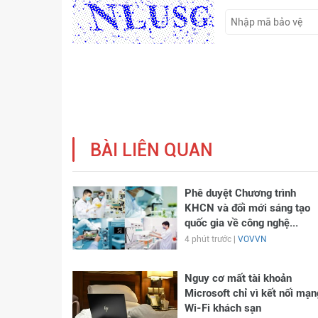
BÀI LIÊN QUAN
Phê duyệt Chương trình
KHCN và đổi mới sáng tạo
quốc gia về công nghệ...
4 phút trước |
VOVVN
Nguy cơ mất tài khoản
Microsoft chỉ vì kết nối mạn
Wi-Fi khách sạn