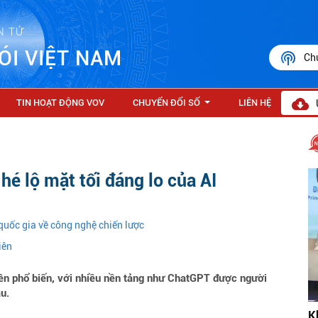
N TỬ
ÓI VIỆT NAM
Ch
TIN HOẠT ĐỘNG VOV
CHUYỂN ĐỔI SỐ
LIÊN HỆ
...
é lộ mặt tối đáng lo của AI
quốc gia về công nghệ chiến lược
iên
nên phổ biến, với nhiều nền tảng như ChatGPT được người
u.
K