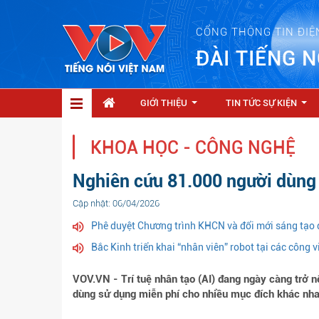
CỔNG THÔNG TIN ĐIỆ
ĐÀI TIẾNG N
GIỚI THIỆU
TIN TỨC SỰ KIỆN
...
...
KHOA HỌC - CÔNG NGHỆ
Nghiên cứu 81.000 người dùng h
Cập nhật: 06/04/2026
Phê duyệt Chương trình KHCN và đổi mới sáng tạo 
Bắc Kinh triển khai “nhân viên” robot tại các công v
VOV.VN - Trí tuệ nhân tạo (AI) đang ngày càng trở 
dùng sử dụng miễn phí cho nhiều mục đích khác nha