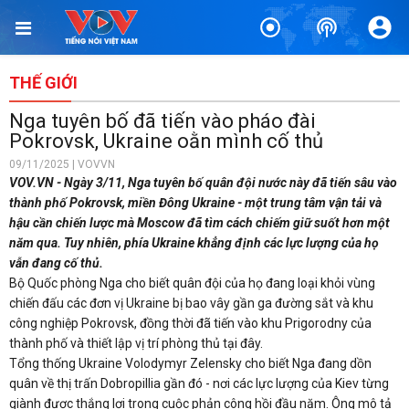
THẾ GIỚI
Nga tuyên bố đã tiến vào pháo đài
Pokrovsk, Ukraine oằn mình cố thủ
09/11/2025 | VOVVN
VOV.VN - Ngày 3/11, Nga tuyên bố quân đội nước này đã tiến sâu vào
thành phố Pokrovsk, miền Đông Ukraine - một trung tâm vận tải và
hậu cần chiến lược mà Moscow đã tìm cách chiếm giữ suốt hơn một
năm qua. Tuy nhiên, phía Ukraine khẳng định các lực lượng của họ
vẫn đang cố thủ.
Bộ Quốc phòng Nga cho biết quân đội của họ đang loại khỏi vùng
chiến đấu các đơn vị Ukraine bị bao vây gần ga đường sắt và khu
công nghiệp Pokrovsk, đồng thời đã tiến vào khu Prigorodny của
thành phố và thiết lập vị trí phòng thủ tại đây.
Tổng thống Ukraine Volodymyr Zelensky cho biết Nga đang dồn
quân về thị trấn Dobropillia gần đó - nơi các lực lượng của Kiev từng
giành được thắng lợi trong cuộc phản công hồi đầu năm. Ông mô tả