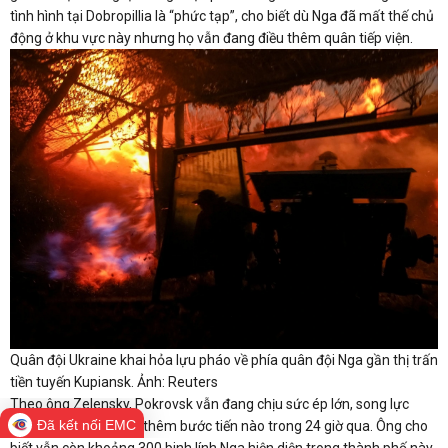
tình hình tại Dobropillia là “phức tạp”, cho biết dù Nga đã mất thế chủ
động ở khu vực này nhưng họ vẫn đang điều thêm quân tiếp viện.
Quân đội Ukraine khai hỏa lựu pháo về phía quân đội Nga gần thị trấn
tiền tuyến Kupiansk. Ảnh: Reuters
Theo ông Zelensky, Pokrovsk vẫn đang chịu sức ép lớn, song lực
Đã kết nối EMC
lượng Nga không đạt thêm bước tiến nào trong 24 giờ qua. Ông cho
biết vẫn còn khoảng 300 binh lính Nga hiện diện trong thành phố này.