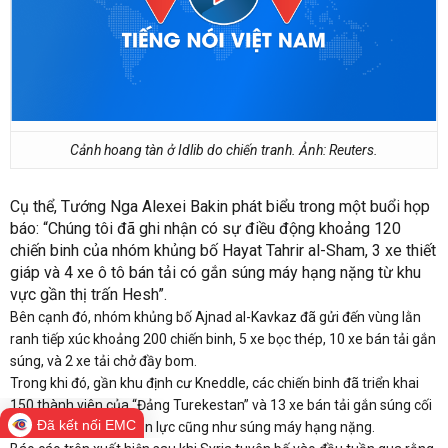
Cảnh hoang tàn ở Idlib do chiến tranh. Ảnh: Reuters.
Cụ thể, Tướng Nga Alexei Bakin phát biểu trong một buổi họp
báo: “Chúng tôi đã ghi nhận có sự điều động khoảng 120
chiến binh của nhóm khủng bố Hayat Tahrir al-Sham, 3 xe thiết
giáp và 4 xe ô tô bán tải có gắn súng máy hạng nặng từ khu
vực gần thị trấn Hesh”.
Bên cạnh đó, nhóm khủng bố Ajnad al-Kavkaz đã gửi đến vùng lằn
ranh tiếp xúc khoảng 200 chiến binh, 5 xe bọc thép, 10 xe bán tải gắn
súng, và 2 xe tải chở đầy bom.
Trong khi đó, gần khu định cư Kneddle, các chiến binh đã triển khai
150 thành viên của “Đảng
Turekestan” và 13 xe bán tải gắn súng cối
Đã kết nối EMC
và hệ thống pháo phản lực cũng như súng máy hạng nặng.