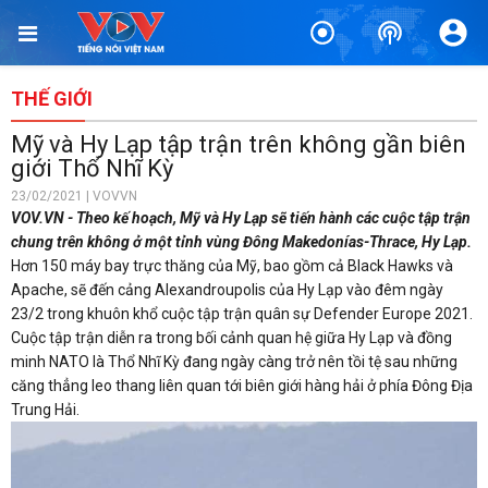
THẾ GIỚI
Mỹ và Hy Lạp tập trận trên không gần biên
giới Thổ Nhĩ Kỳ
23/02/2021 | VOVVN
VOV.VN - Theo kế hoạch, Mỹ và Hy Lạp sẽ tiến hành các cuộc tập trận
chung trên không ở một tỉnh vùng Đông Makedonías-Thrace, Hy Lạp.
Hơn 150 máy bay trực thăng của Mỹ, bao gồm cả Black Hawks và
Apache, sẽ đến cảng Alexandroupolis của Hy Lạp vào đêm ngày
23/2 trong khuôn khổ cuộc tập trận quân sự Defender Europe 2021.
Cuộc tập trận diễn ra trong bối cảnh quan hệ giữa Hy Lạp và đồng
minh NATO là Thổ Nhĩ Kỳ đang ngày càng trở nên tồi tệ sau những
căng thẳng leo thang liên quan tới biên giới hàng hải ở phía Đông Địa
Trung Hải.