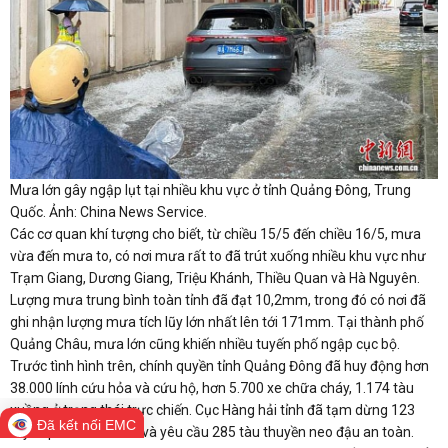
Mưa lớn gây ngập lụt tại nhiều khu vực ở tỉnh Quảng Đông, Trung
Quốc. Ảnh: China News Service.
Các cơ quan khí tượng cho biết, từ chiều 15/5 đến chiều 16/5, mưa
vừa đến mưa to, có nơi mưa rất to đã trút xuống nhiều khu vực như
Trạm Giang, Dương Giang, Triệu Khánh, Thiều Quan và Hà Nguyên.
Lượng mưa trung bình toàn tỉnh đã đạt 10,2mm, trong đó có nơi đã
ghi nhận lượng mưa tích lũy lớn nhất lên tới 171mm. Tại thành phố
Quảng Châu, mưa lớn cũng khiến nhiều tuyến phố ngập cục bộ.
Trước tình hình trên, chính quyền tỉnh Quảng Đông đã huy động hơn
38.000 lính cứu hỏa và cứu hộ, hơn 5.700 xe chữa cháy, 1.174 tàu
xuồng ở trạng thái trực chiến. Cục Hàng hải tỉnh đã tạm dừng 123
Đã kết nối EMC
tuyến phà chở khách và yêu cầu 285 tàu thuyền neo đậu an toàn.