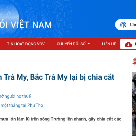
N TỬ
ÓI VIỆT NAM
Ch
TIN HOẠT ĐỘNG VOV
CHUYỂN ĐỔI SỐ
LIÊN HỆ
...
Trà My, Bắc Trà My lại bị chia cắt
hở người nợ thuế
g một tháng tại Phú Thọ
ưa lớn làm lũ trên sông Trường lên nhanh, gây chia cắt các