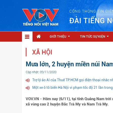
CỔNG THÔNG TIN ĐIỆ
ĐÀI TIẾNG N
GIỚI THIỆU
TIN TỨC SỰ KIỆN
...
...
XÃ HỘI
Mưa lớn, 2 huyện miền núi Nam 
Cập nhật: 09/11/2020
Trợ lý ảo AI của Thuế TP.HCM gọi điện thoại nhắc n
Một xe ô tô biển Hà Nội vi phạm tốc độ 21 lần tron
VOV.VN - Hôm nay (6/11), tại tỉnh Quảng Nam trời m
xã vùng cao 2 huyện Bắc Trà My và Nam Trà My.