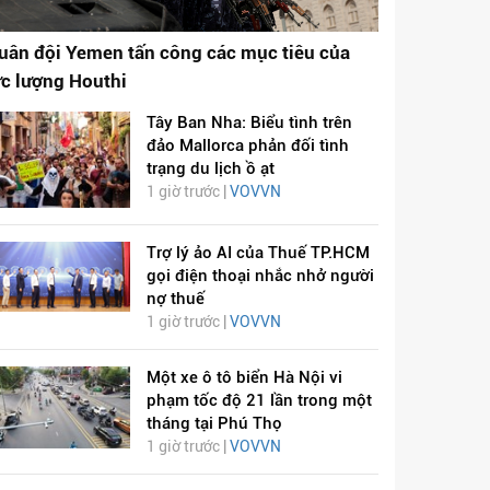
uân đội Yemen tấn công các mục tiêu của
ực lượng Houthi
Tây Ban Nha: Biểu tình trên
đảo Mallorca phản đối tình
trạng du lịch ồ ạt
1 giờ trước |
VOVVN
Trợ lý ảo AI của Thuế TP.HCM
gọi điện thoại nhắc nhở người
nợ thuế
1 giờ trước |
VOVVN
Một xe ô tô biển Hà Nội vi
phạm tốc độ 21 lần trong một
tháng tại Phú Thọ
1 giờ trước |
VOVVN