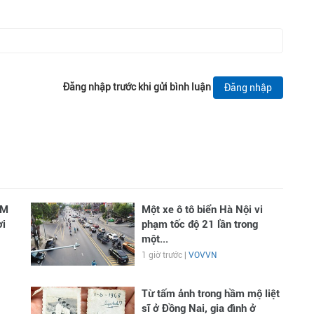
Đăng nhập trước khi gửi bình luận
Đăng nhập
CM
Một xe ô tô biển Hà Nội vi
ời
phạm tốc độ 21 lần trong
một...
1 giờ trước |
VOVVN
Từ tấm ảnh trong hầm mộ liệt
sĩ ở Đồng Nai, gia đình ở