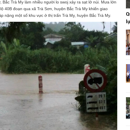
Bắc Trà My làm nhiều người lo swoj xảy ra sạt lở núi. Mưa lớn
lộ 40B đoạn qua xã Trà Sơn, huyện Bắc Trà My khiến giao
Q
p nặng một số khu vực ở thị trấn Trà My, huyện Bắc Trà My.
l