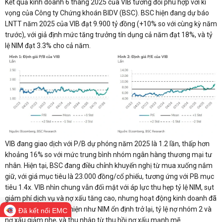
Kết quả kinh doanh 6 tháng 2025 của VIB tương đối phù hợp với kì
vọng của Công ty Chứng khoán BIDV (BSC). BSC hiện đang dự báo
LNTT năm 2025 của VIB đạt 9.900 tỷ đồng (+10% so với cùng kỳ năm
trước), với giả định mức tăng trưởng tín dụng cả năm đạt 18%, và tỷ
lệ NIM đạt 3.3% cho cả năm.
VIB đang giao dịch với P/B dự phóng năm 2025 là 1.2 lần, thấp hơn
khoảng 16% so với mức trung bình nhóm ngân hàng thương mại tư
nhân. Hiện tại, BSC đang điều chỉnh khuyến nghị từ mua xuống nắm
giữ, với giá mục tiêu là 23.000 đồng/cổ phiếu, tương ứng với PB mục
tiêu 1.4x. VIB nhìn chung vẫn đối mặt với áp lực thu hẹp tỷ lệ NIM, sụt
giảm phí dịch vụ và nợ xấu tăng cao, nhưng hoạt động kinh doanh đã
cho thấy một số cải thiện như NIM ổn định trở lại, tỷ lệ nợ nhóm 2 và
Đã kết nối EMC
nợ xấu giảm nhẹ, và thu nhập từ thu hồi nợ xấu mạnh mẽ.