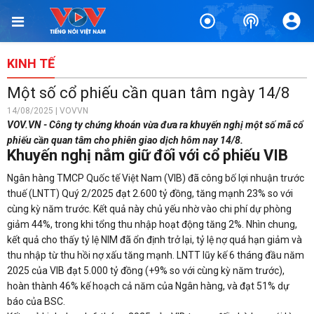
KINH TẾ
Một số cổ phiếu cần quan tâm ngày 14/8
14/08/2025 | VOVVN
VOV.VN - Công ty chứng khoán vừa đưa ra khuyến nghị một số mã cổ
phiếu cần quan tâm cho phiên giao dịch hôm nay 14/8.
Khuyến nghị nắm giữ đối với cổ phiếu VIB
Ngân hàng TMCP Quốc tế Việt Nam (VIB) đã công bố lợi nhuận trước
thuế (LNTT) Quý 2/2025 đạt 2.600 tỷ đồng, tăng mạnh 23% so với
cùng kỳ năm trước. Kết quả này chủ yếu nhờ vào chi phí dự phòng
giảm 44%, trong khi tổng thu nhập hoạt động tăng 2%. Nhìn chung,
kết quả cho thấy tỷ lệ NIM đã ổn định trở lại, tỷ lệ nợ quá hạn giảm và
thu nhập từ thu hồi nợ xấu tăng mạnh. LNTT lũy kế 6 tháng đầu năm
2025 của VIB đạt 5.000 tỷ đồng (+9% so với cùng kỳ năm trước),
hoàn thành 46% kế hoạch cả năm của Ngân hàng, và đạt 51% dự
báo của BSC.