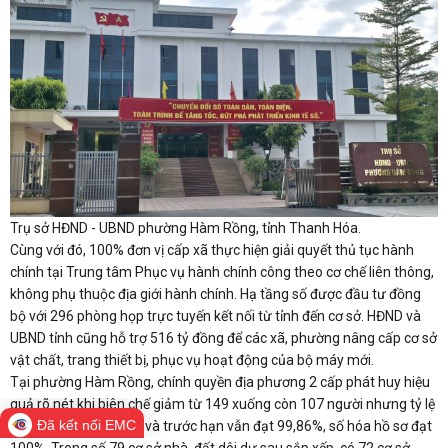
Trụ sở HĐND - UBND phường Hàm Rồng, tỉnh Thanh Hóa.
Cùng với đó, 100% đơn vị cấp xã thực hiện giải quyết thủ tục hành
chính tại Trung tâm Phục vụ hành chính công theo cơ chế liên thông,
không phụ thuộc địa giới hành chính. Hạ tầng số được đầu tư đồng
bộ với 296 phòng họp trực tuyến kết nối từ tỉnh đến cơ sở. HĐND và
UBND tỉnh cũng hỗ trợ 516 tỷ đồng để các xã, phường nâng cấp cơ sở
vật chất, trang thiết bị, phục vụ hoạt động của bộ máy mới.
Tại phường Hàm Rồng, chính quyền địa phương 2 cấp phát huy hiệu
quả rõ nét khi biên chế giảm từ 149 xuống còn 107 người nhưng tỷ lệ
Đã kết nối EMC
giải quyết hồ sơ đúng và trước hạn vẫn đạt 99,86%, số hóa hồ sơ đạt