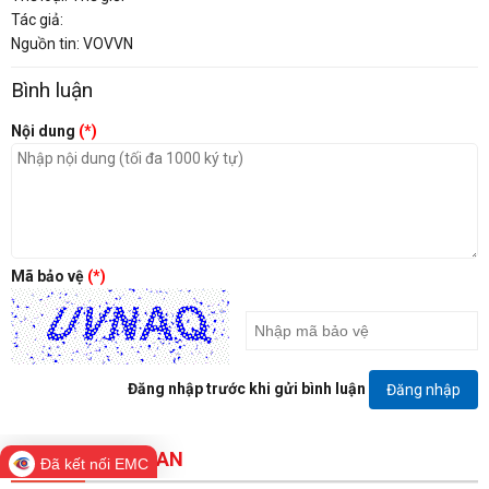
Tác giả:
Nguồn tin: VOVVN
Bình luận
Nội dung
(*)
Mã bảo vệ
(*)
Đăng nhập trước khi gửi bình luận
Đăng nhập
TIN BÀI LIÊN QUAN
Đã kết nối EMC