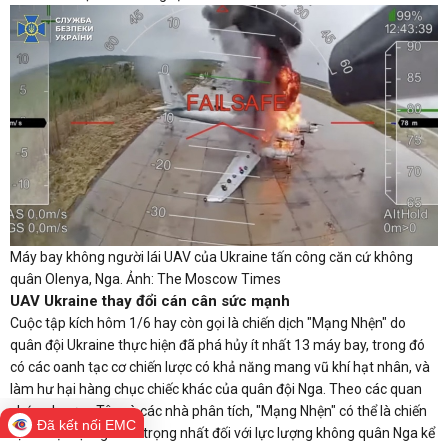
Máy bay không người lái UAV của Ukraine tấn công căn cứ không
quân Olenya, Nga. Ảnh: The Moscow Times
UAV Ukraine thay đổi cán cân sức mạnh
Cuộc tập kích hôm 1/6 hay còn gọi là chiến dịch "Mạng Nhện" do
quân đội Ukraine thực hiện đã phá hủy ít nhất 13 máy bay, trong đó
có các oanh tạc cơ chiến lược có khả năng mang vũ khí hạt nhân, và
làm hư hại hàng chục chiếc khác của quân đội Nga. Theo các quan
chức phương Tây và các nhà phân tích, "Mạng Nhện" có thể là chiến
Đã kết nối EMC
dịch thiệt hại nghiêm trọng nhất đối với lực lượng không quân Nga kể