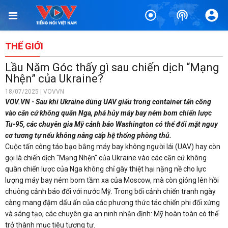
THẾ GIỚI
Lầu Năm Góc thấy gì sau chiến dịch “Mạng
Nhện” của Ukraine?
18/07/2025 | VOVVN
VOV.VN - Sau khi Ukraine dùng UAV giấu trong container tấn công
vào căn cứ không quân Nga, phá hủy máy bay ném bom chiến lược
Tu-95, các chuyên gia Mỹ cảnh báo Washington có thể đối mặt nguy
cơ tương tự nếu không nâng cấp hệ thống phòng thủ.
Cuộc tấn công táo bạo bằng máy bay không người lái (UAV) hay còn
gọi là chiến dịch "Mạng Nhện" của Ukraine vào các căn cứ không
quân chiến lược của Nga không chỉ gây thiệt hại nặng nề cho lực
lượng máy bay ném bom tầm xa của Moscow, mà còn gióng lên hồi
chuông cảnh báo đối với nước Mỹ. Trong bối cảnh chiến tranh ngày
càng mang đậm dấu ấn của các phương thức tác chiến phi đối xứng
và sáng tạo, các chuyên gia an ninh nhận định: Mỹ hoàn toàn có thể
trở thành mục tiêu tương tự.