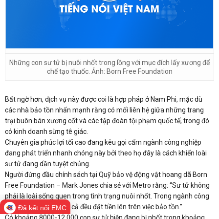
Những con sư tử bị nuôi nhốt trong lồng với mục đích lấy xương để
chế tạo thuốc. Ảnh: Born Free Foundation
Bất ngờ hơn, dịch vụ này được coi là hợp pháp ở Nam Phi, mặc dù
các nhà bảo tồn nhấn mạnh rằng có mối liên hệ giữa những trang
trại buôn bán xương cốt và các tập đoàn tội phạm quốc tế, trong đó
có kinh doanh sừng tê giác.
Chuyên gia phúc lợi tối cao đang kêu gọi cấm ngành công nghiệp
đang phát triển nhanh chóng này bởi theo họ đây là cách khiến loài
sư tử đang dần tuyệt chủng.
Người đứng đầu chính sách tại Quỹ bảo vệ động vật hoang dã Born
Free Foundation – Mark Jones chia sẻ với Metro rằng: “Sư tử không
phải là loài sống quen trong tình trạng nuôi nhốt. Trong ngành công
nghiệp tàn ác này, tất cả đều đặt tiền lên trên việc bảo tồn.”
Đã kết nối EMC
Có khoảng 8000-12.000 con sư tử hiện đang bị nhốt trong khoảng