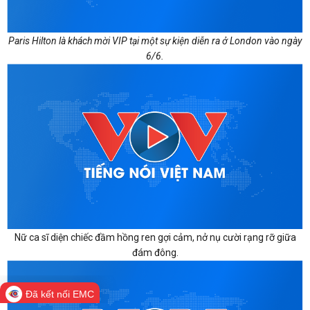
Paris Hilton là khách mời VIP tại một sự kiện diễn ra ở London vào ngày
6/6.
Nữ ca sĩ diện chiếc đầm hồng ren gợi cảm, nở nụ cười rạng rỡ giữa
đám đông.
Đã kết nối EMC