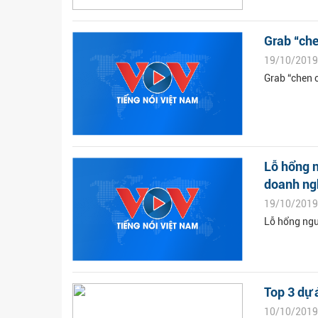
Grab “che
19/10/2019
Grab “chen c
Lỗ hổng 
doanh ng
19/10/2019
Lỗ hổng ngu
Top 3 dự 
10/10/2019