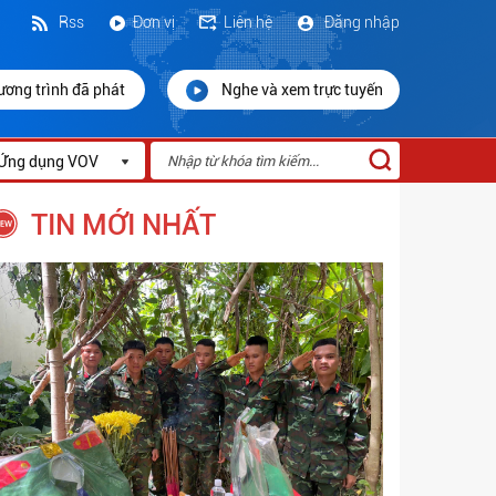
Rss
Đơn vị
Liên hệ
Đăng nhập
ương trình đã phát
Nghe và xem trực tuyến
Ứng dụng VOV
TIN MỚI NHẤT