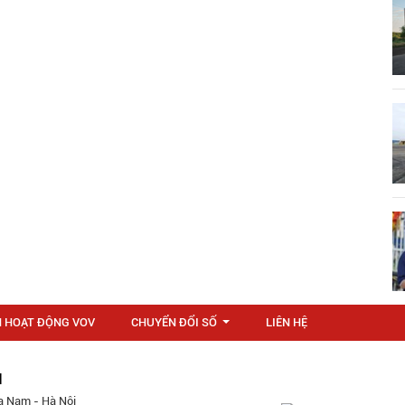
N HOẠT ĐỘNG VOV
CHUYỂN ĐỔI SỐ
LIÊN HỆ
...
M
a Nam - Hà Nội