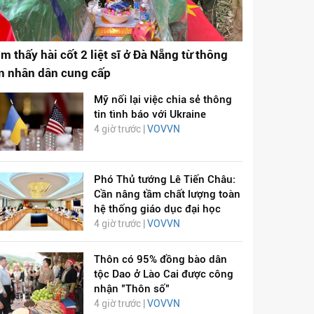
ìm thấy hài cốt 2 liệt sĩ ở Đà Nẵng từ thông
in nhân dân cung cấp
Mỹ nối lại việc chia sẻ thông
tin tình báo với Ukraine
4 giờ trước |
VOVVN
ỊCH VIÊM PHỔI COVID-
HÁT LÊN VIỆT NAM
Phó Thủ tướng Lê Tiến Châu:
19
Cần nâng tầm chất lượng toàn
hệ thống giáo dục đại học
4 giờ trước |
VOVVN
Thôn có 95% đồng bào dân
tộc Dao ở Lào Cai được công
nhận "Thôn số"
4 giờ trước |
VOVVN