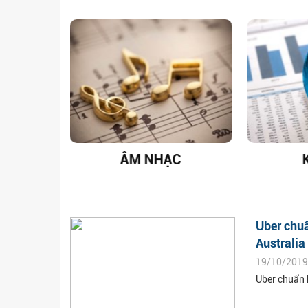
T NAM
ÂM NHẠC
Uber chuẩ
Australia
19/10/2019
Uber chuẩn b