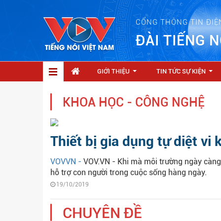
CỔNG THÔNG TIN ĐIỆ
ĐÀI TIẾNG N
GIỚI THIỆU
TIN TỨC SỰ KIỆN
...
...
KHOA HỌC - CÔNG NGHỆ
Thiết bị gia dụng tự diệt vi
VOVVN -
VOV.VN - Khi mà môi trường ngày càng ô
hỗ trợ con người trong cuộc sống hàng ngày.
19/10/2019
CHUYÊN ĐỀ