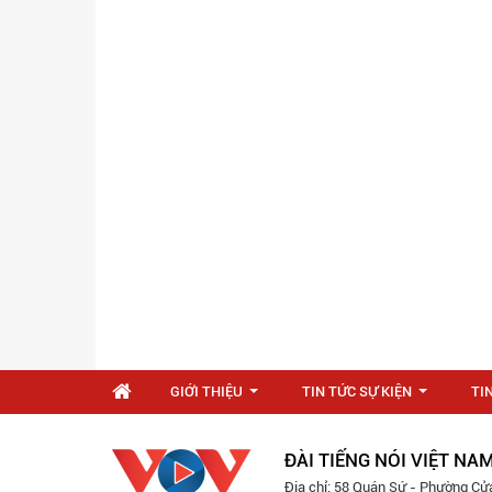
GIỚI THIỆU
TIN TỨC SỰ KIỆN
TI
...
...
ĐÀI TIẾNG NÓI VIỆT NA
Địa chỉ: 58 Quán Sứ - Phường Cử