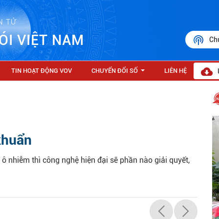
N TỬ
ÓI VIỆT NAM
Ch
TIN HOẠT ĐỘNG VOV
CHUYỂN ĐỔI SỐ
LIÊN HỆ
...
 khuẩn
 nhiễm thì công nghệ hiện đại sẽ phần nào giải quyết,