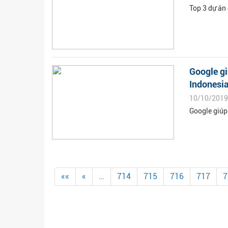
Top 3 dự án 
Google gi
Indonesi
10/10/2019
Google giúp
««
«
…
714
715
716
717
7