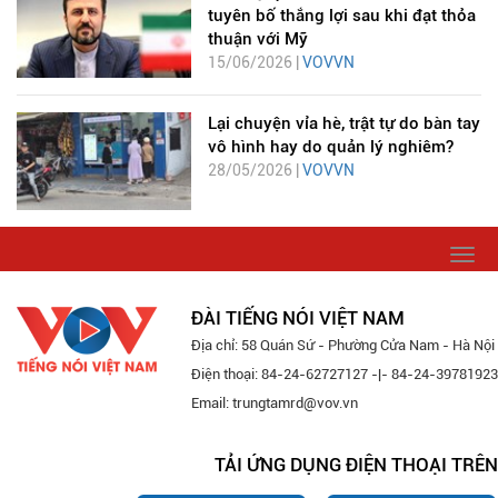
tuyên bố thắng lợi sau khi đạt thỏa
thuận với Mỹ
15/06/2026 |
VOVVN
Lại chuyện vỉa hè, trật tự do bàn tay
vô hình hay do quản lý nghiêm?
28/05/2026 |
VOVVN
Togg
navi
ĐÀI TIẾNG NÓI VIỆT NAM
Địa chỉ: 58 Quán Sứ - Phường Cửa Nam - Hà Nội
Điện thoại: 84-24-62727127 -|- 84-24-39781923
Email: trungtamrd@vov.vn
TẢI ỨNG DỤNG ĐIỆN THOẠI TRÊN