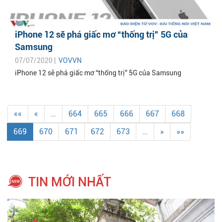
iPhone 12 sẽ phá giấc mơ “thống trị” 5G của
Samsung
07/07/2020 |
VOVVN
iPhone 12 sẽ phá giấc mơ “thống trị” 5G của Samsung
««
«
…
664
665
666
667
668
669
670
671
672
673
…
»
»»
TIN MỚI NHẤT