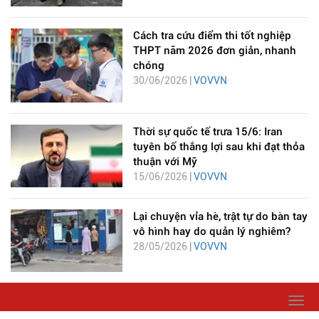
Cách tra cứu điểm thi tốt nghiệp
THPT năm 2026 đơn giản, nhanh
chóng
30/06/2026 |
VOVVN
Thời sự quốc tế trưa 15/6: Iran
tuyên bố thắng lợi sau khi đạt thỏa
thuận với Mỹ
15/06/2026 |
VOVVN
Lại chuyện vỉa hè, trật tự do bàn tay
vô hình hay do quản lý nghiêm?
28/05/2026 |
VOVVN
Togg
navi