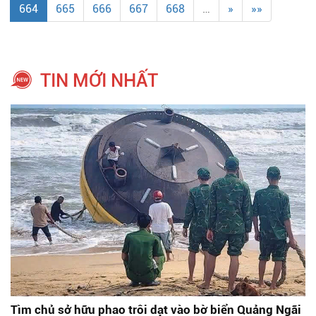
664
665
666
667
668
…
»
»»
TIN MỚI NHẤT
Tìm chủ sở hữu phao trôi dạt vào bờ biển Quảng Ngãi