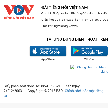
ĐÀI TIẾNG NÓI VIỆT NAM
Địa chỉ: 58 Quán Sứ - Phường Cửa Nam - Hà Nội
Điện thoại: 84-24-62727127 -|- 84-24-39781923
Email: trungtamrd@vov.vn
TẢI ỨNG DỤNG ĐIỆN THOẠI TRÊN
App Store
CH Play
Giấy phép hoạt động số:385/GP - BVHTT cấp ngày
24/12/2003 CopyRight © 2018 R&D
Chính sách bảo mật riêng
tư