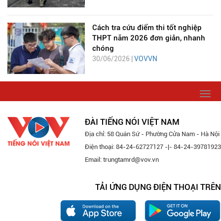
Cách tra cứu điểm thi tốt nghiệp
THPT năm 2026 đơn giản, nhanh
chóng
30/06/2026 |
VOVVN
Togg
navi
ĐÀI TIẾNG NÓI VIỆT NAM
Địa chỉ: 58 Quán Sứ - Phường Cửa Nam - Hà Nội
Điện thoại: 84-24-62727127 -|- 84-24-39781923
Email: trungtamrd@vov.vn
TẢI ỨNG DỤNG ĐIỆN THOẠI TRÊN