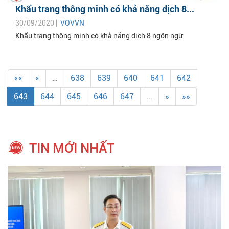
Khẩu trang thông minh có khả năng dịch 8...
30/09/2020 |
VOVVN
Khẩu trang thông minh có khả năng dịch 8 ngôn ngữ
««
«
…
638
639
640
641
642
643
644
645
646
647
…
»
»»
TIN MỚI NHẤT