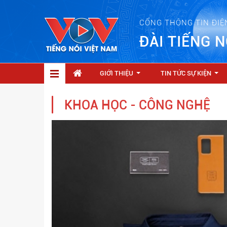
CỔNG THÔNG TIN ĐIỆ
ĐÀI TIẾNG N
GIỚI THIỆU
TIN TỨC SỰ KIỆN
...
...
KHOA HỌC - CÔNG NGHỆ