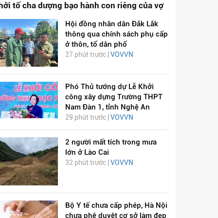
hởi tố cha dượng bạo hành con riêng của vợ
Hội đồng nhân dân Đắk Lắk
thông qua chính sách phụ cấp
ở thôn, tổ dân phố
27 phút trước |
VOVVN
Phó Thủ tướng dự Lễ Khởi
công xây dựng Trường THPT
Nam Đàn 1, tỉnh Nghệ An
29 phút trước |
VOVVN
2 người mất tích trong mưa
lớn ở Lào Cai
32 phút trước |
VOVVN
Bộ Y tế chưa cấp phép, Hà Nội
chưa phê duyệt cơ sở làm đẹp