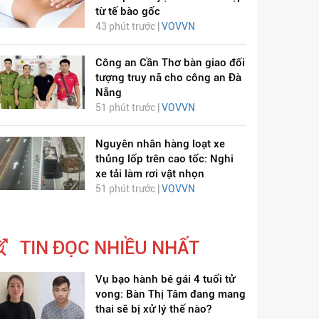
từ tế bào gốc
43 phút trước |
VOVVN
Công an Cần Thơ bàn giao đối
tượng truy nã cho công an Đà
Nẵng
51 phút trước |
VOVVN
ỊCH VIÊM PHỔI COVID-
HÁT LÊN VIỆT NAM
19
Nguyên nhân hàng loạt xe
thủng lốp trên cao tốc: Nghi
xe tải làm rơi vật nhọn
51 phút trước |
VOVVN
TIN ĐỌC NHIỀU NHẤT
Vụ bạo hành bé gái 4 tuổi tử
vong: Bàn Thị Tâm đang mang
thai sẽ bị xử lý thế nào?