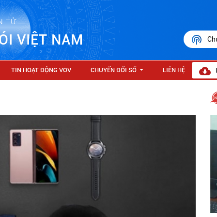
N TỬ
ÓI VIỆT NAM
Ch
TIN HOẠT ĐỘNG VOV
CHUYỂN ĐỔI SỐ
LIÊN HỆ
...