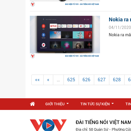
Nokia ra 
04/11/2020
Nokia ra mắ
««
«
…
625
626
627
628
6
GIỚI THIỆU
TIN TỨC SỰ KIỆN
TI
...
...
ĐÀI TIẾNG NÓI VIỆT NA
Địa chỉ: 58 Quán Sứ - Phường Cử