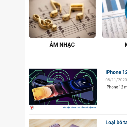
T NAM
ÂM NHẠC
iPhone 1
08/11/2020
iPhone 12 m
Loại bỏ t