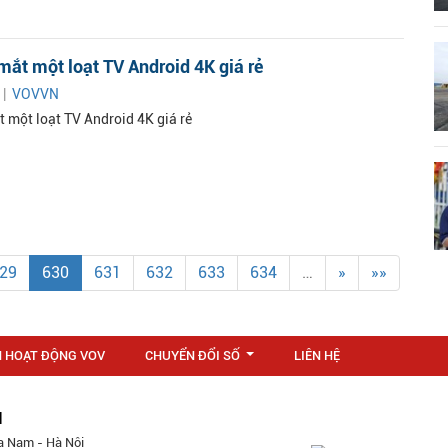
mắt một loạt TV Android 4K giá rẻ
 |
VOVVN
t một loạt TV Android 4K giá rẻ
29
630
631
632
633
634
…
»
»»
N HOẠT ĐỘNG VOV
CHUYỂN ĐỔI SỐ
LIÊN HỆ
...
M
a Nam - Hà Nội