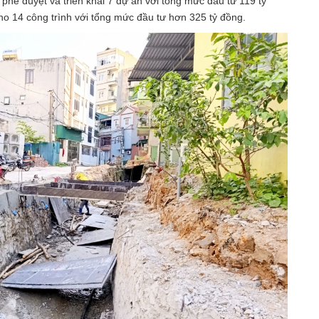
phê duyệt và triển khai 7 dự án với tổng mức đầu tư 119 tỷ
ho 14 công trình với tổng mức đầu tư hơn 325 tỷ đồng.