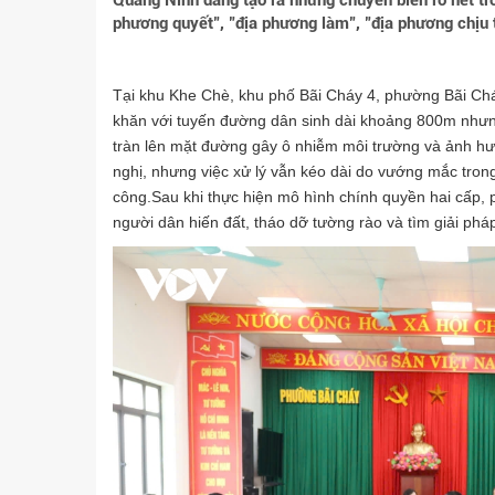
Quảng Ninh đang tạo ra những chuyển biến rõ nét tron
phương quyết", "địa phương làm", "địa phương chịu 
Tại khu Khe Chè, khu phố Bãi Cháy 4, phường Bãi Chá
khăn với tuyến đường dân sinh dài khoảng 800m nhưn
tràn lên mặt đường gây ô nhiễm môi trường và ảnh hưở
nghị, nhưng việc xử lý vẫn kéo dài do vướng mắc tron
công.Sau khi thực hiện mô hình chính quyền hai cấp
người dân hiến đất, tháo dỡ tường rào và tìm giải pháp