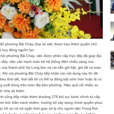
ND phường Bãi Cháy chia sẻ việc được trao thêm quyền chủ
à huy động nguồn lực.
i phường Bãi Cháy, việc được phân cấp trực tiếp đã giúp địa
đây, việc vận hành toàn bộ hệ thống điện chiếu sáng của
của thành phố Hạ Long làm và cài sẵn giờ bật, giờ tắt và toàn
ểm. Khi mà phường Bãi Cháy tiếp nhận các nội dung này thì đã
eo thời tiết, thời tiết tối có thể tự động bật sớm hơn hoặc là có
ng suất bóng trên toàn địa bàn phường. Hiệu quả rất nhiều so
nh chia sẻ thêm.
h cũng tiếp nhận thêm khoảng 278 thủ tục hành chính từ cấp
ới tinh thần trách nhiệm, hướng tới xây dựng chính quyền phục
c hồ sơ và rút ngắn thời gian xử lý cho người dân.Trong lĩnh