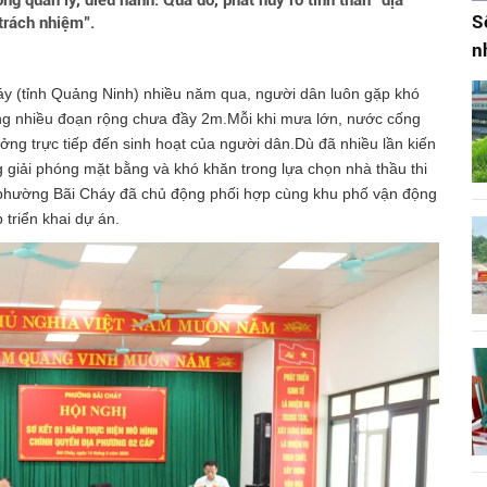
g quản lý, điều hành. Qua đó, phát huy rõ tinh thần "địa
S
trách nhiệm".
n
y (tỉnh Quảng Ninh) nhiều năm qua, người dân luôn gặp khó
g nhiều đoạn rộng chưa đầy 2m.Mỗi khi mưa lớn, nước cống
ng trực tiếp đến sinh hoạt của người dân.Dù đã nhiều lần kiến
g giải phóng mặt bằng và khó khăn trong lựa chọn nhà thầu thi
, phường Bãi Cháy đã chủ động phối hợp cùng khu phố vận động
 triển khai dự án.