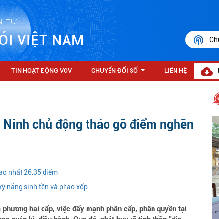
N TỬ
ÓI VIỆT NAM
Ch
TIN HOẠT ĐỘNG VOV
CHUYỂN ĐỔI SỐ
LIÊN HỆ
...
g Ninh chủ động tháo gỡ điểm nghẽn
ao nhất 26,35 điểm
 kỹ năng sinh tồn và phao xốp
a phương hai cấp, việc đẩy mạnh phân cấp, phân quyền tại