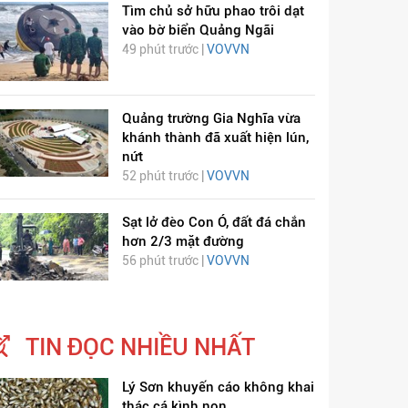
Tìm chủ sở hữu phao trôi dạt
vào bờ biển Quảng Ngãi
49 phút trước |
VOVVN
Quảng trường Gia Nghĩa vừa
khánh thành đã xuất hiện lún,
nứt
52 phút trước |
VOVVN
Sạt lở đèo Con Ó, đất đá chắn
hơn 2/3 mặt đường
56 phút trước |
VOVVN
TIN ĐỌC NHIỀU NHẤT
Lý Sơn khuyến cáo không khai
thác cá kình non