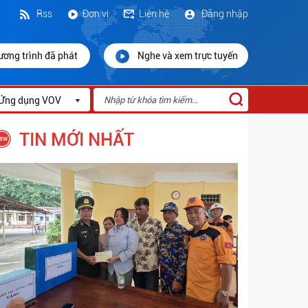
Rss
Đơn vị
Liên hệ
Đăng nhập
ương trình đã phát
Nghe và xem trực tuyến
Ứng dụng VOV
TIN MỚI NHẤT