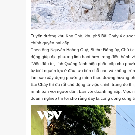
Tuyến đường khu Khe Chè, khu phố Bãi Cháy 4 được tr
chính quyền hai cấp
Theo ông Nguyễn Hoàng Quý, Bí thư Đảng ủy, Chủ tị
động giúp địa phương linh hoạt hơn trong điều hành v
“Việc đầu tư, tỉnh Quảng Ninh hiện phân cấp cho phườ
tự biết nguồn lực ở đâu, ưu tiên chỗ nào và không trô
làm sao xây dựng phường mình theo đường hướng phát 
Bãi Cháy thì đã rất chủ động từ việc chỉnh trang đô thị,
mình bàn với người dân, bàn với doanh nghiệp. Việc n
doanh nghiệp thì tôi cho rằng đây là cộng đồng cùng 