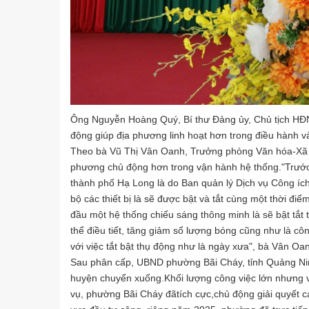
Ông Nguyễn Hoàng Quý, Bí thư Đảng ủy, Chủ tịch HĐ
động giúp địa phương linh hoạt hơn trong điều hành v
Theo bà Vũ Thị Vân Oanh, Trưởng phòng Văn hóa-Xã hộ
phương chủ động hơn trong vận hành hệ thống."Trước 
thành phố Hạ Long là do Ban quản lý Dịch vụ Công ích 
bộ các thiết bị là sẽ được bật và tắt cùng một thời đi
đầu một hệ thống chiếu sáng thông minh là sẽ bật tắt th
thể điều tiết, tăng giảm số lượng bóng cũng như là cô
với việc tắt bật thụ động như là ngày xưa", bà Vân Oa
Sau phân cấp, UBND phường Bãi Cháy, tỉnh Quảng Nin
huyện chuyển xuống.Khối lượng công việc lớn nhưng v
vụ, phường Bãi Cháy đãtích cực,chủ động giải quyết cá