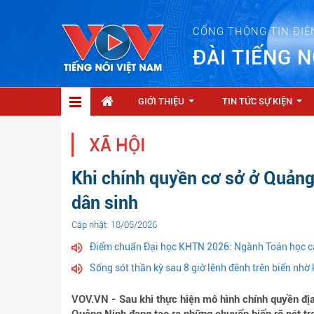
CỔNG THÔNG TIN ĐIỆ
ĐÀI TIẾNG N
GIỚI THIỆU
TIN TỨC SỰ KIỆN
...
...
XÃ HỘI
Khi chính quyền cơ sở ở Quản
dân sinh
Cập nhật: 18/05/2026
Điểm chuẩn Đại học KHTN 2026: Ngành Toán học c
Sống sót thần kỳ sau 8 giờ lênh đênh trên biển nhờ
VOV.VN - Sau khi thực hiện mô hình chính quyền đị