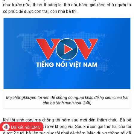
như trước nữa, thỉnh thoảng lại thở dài, bóng gió rằng nhà người ta
có phúc đẻ được con trai, còn nhà bà thì…
Mẹ chồngkhuyên tôi nên để chồng có người khác để họ sinh cháu trai
cho bà (ảnh minh họa- 24h)
Khi tôi sinh con, mẹ chồng tôi hôm sau mới đến thăm cháu. Bà bế
cháu nhưng mặt thì lộ rõ vẻ không vui. Sau khi con gái thứ hai của tôi
Đã kết nối EMC
được 2 tuổi, bà liên tục giục tôi phải đẻ thêm. Mặc dù vợ chồng tôi đã