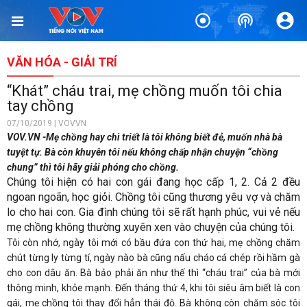
VĂN HÓA - GIẢI TRÍ
“Khát” cháu trai, mẹ chồng muốn tôi chia
tay chồng
07/10/2019 | VOVVN
VOV.VN -Mẹ chồng hay chì triết là tôi không biết đẻ, muốn nhà bà
tuyệt tự. Bà còn khuyên tôi nếu không chấp nhận chuyện “chồng
chung” thì tôi hãy giải phóng cho chồng.
Chúng tôi hiện có hai con gái đang học cấp 1, 2. Cả 2 đều
ngoan ngoãn, học giỏi. Chồng tôi cũng thương yêu vợ và chăm
lo cho hai con. Gia đình chúng tôi sẽ rất hạnh phúc, vui vẻ nếu
mẹ chồng không thường xuyên xen vào chuyện của chúng tôi.
Tôi còn nhớ, ngày tôi mới có bầu đứa con thứ hai, mẹ chồng chăm
chút từng ly từng tí, ngày nào bà cũng nấu cháo cá chép rồi hầm gà
cho con dâu ăn. Bà bảo phải ăn như thế thì “cháu trai” của bà mới
thông minh, khỏe mạnh. Đến tháng thứ 4, khi tôi siêu âm biết là con
gái, mẹ chồng tôi thay đổi hẳn thái độ. Bà không còn chăm sóc tôi