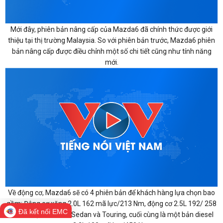
Mới đây, phiên bản nâng cấp của Mazda6 đã chính thức được giới
thiệu tại thị trường Malaysia. So với phiên bản trước, Mazda6 phiên
bản nâng cấp được điều chỉnh một số chi tiết cũng như tính năng
mới.
Về động cơ, Mazda6 sẽ có 4 phiên bản để khách hàng lựa chọn bao
gồm: Động cơ xăng 2.0L 162 mã lực/213 Nm, động cơ 2.5L 192/ 258
Đã kết nối EMC
Nm mã lực cho bản Sedan và Touring, cuối cùng là một bản diesel